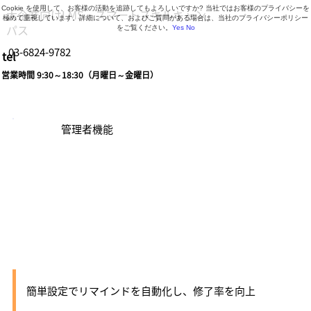
Cookie を使用して、お客様の活動を追跡してもよろしいですか? 当社ではお客様のプライバシーを
大企業向けLMS・スマートスキルキャン
極めて重視しています。詳細について、およびご質問がある場合は、当社のプライバシーポリシー
パス
をご覧ください。
Yes
No
03-6824-9782
tel
営業時間 9:30～18:30（月曜日～金曜日）
管理者機能
講座自動リマイン
ド
簡単設定でリマインドを自動化し、修了率を向上