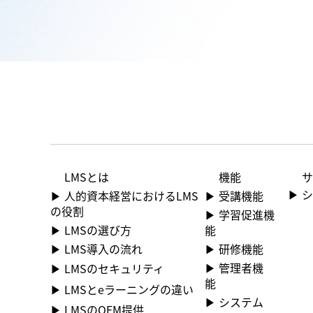
機能
​
LMS​とは
▶​
▶​ 受講機能
▶ 人的資本経営におけるLMS
の役割
▶​ 学習促進機
能
▶ LMSの選び方
▶​ 研修機能
▶ LMS導入の流れ
▶​ 管理者機
▶ LMSのセキュリティ
能
▶ LMSとeラーニングの違い
▶​ システム
▶ LMSのOEM提供