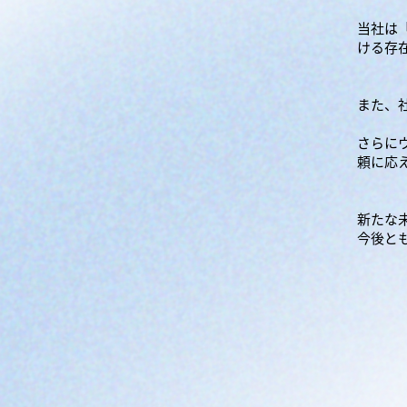
当社は
ける存
また、
さらに
頼に応
新たな
今後と