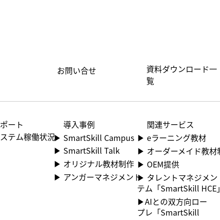
資料ダウンロード一
お問い合せ
覧
サポート
​導入事例
関連サービス
 システム稼働状況
▶​ SmartSkill Campus
▶ ︎eラーニング教材
▶​ SmartSkill Talk
▶ ︎オーダーメイド教材
▶​ オリジナル教材制作
▶ OEM提供
▶​ アンガーマネジメント
▶ ︎タレントマネジメ
テム「SmartSkill HCE
▶AIとの双方向ロー
プレ「SmartSkill