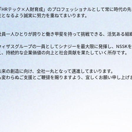
「HRテック×人財育成」のプロフェッショナルとして常に時代の
在となるよう誠実に努力を重ねてまいります。
社員一人ひとりが誇りと働き甲斐を持って挑戦できる、活気ある組
ウィザスグループの一員としてシナジーを最大限に発揮し、NSSK
え、持続的な企業価値の向上と社会貢献を果たしていく所存です。
未来の創造に向け、全社一丸となって邁進してまいります。
も変わらぬご支援とご鞭撻を賜りますよう、宜しくお願い申し上げ