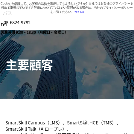
Cookie を使用して、お客様の活動を追跡してもよろしいですか? 当社ではお客様のプライバシーを
大企業向けLMS・スマートスキルキャン
極めて重視しています。詳細について、およびご質問がある場合は、当社のプライバシーポリシー
パス
をご覧ください。
Yes
No
03-6824-9782
tel
営業時間 9:30～18:30（月曜日～金曜日）
主要顧客
SmartSkill Campus（LMS）、SmartSkill HCE（TMS）、
SmartSkill Talk（AIロープレ）、