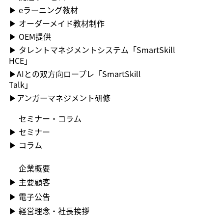
▶ ︎eラーニング教材
▶ ︎オーダーメイド教材制作
▶ OEM提供
▶ ︎タレントマネジメントシステム「SmartSkill
HCE」
▶AIとの双方向ロープレ「SmartSkill
Talk」
​▶アンガーマネジメント研修
セミナー・コラム
▶ ︎セミナー
▶ コラム
企業概要
▶ ︎主要顧客
▶ ︎電子公告
▶ ︎︎経営理念・社長挨拶