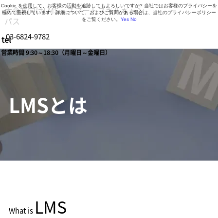
Cookie を使用して、お客様の活動を追跡してもよろしいですか? 当社ではお客様のプライバシーを
大企業向けLMS・スマートスキルキャン
極めて重視しています。詳細について、およびご質問がある場合は、当社のプライバシーポリシー
パス
をご覧ください。
Yes
No
03-6824-9782
tel
営業時間 9:30～18:30（月曜日～金曜日）
LMSとは
LMS
What is