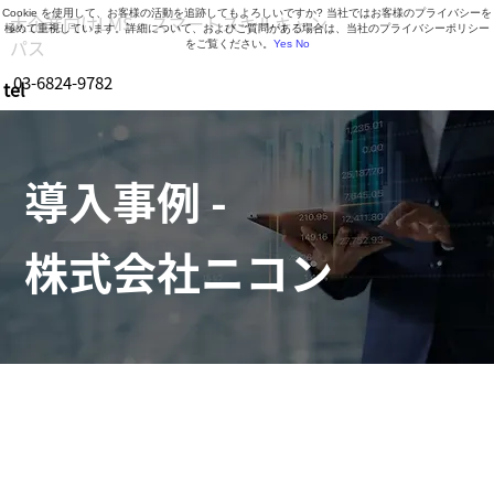
Cookie を使用して、お客様の活動を追跡してもよろしいですか? 当社ではお客様のプライバシーを
大企業向けLMS・スマートスキルキャン
極めて重視しています。詳細について、およびご質問がある場合は、当社のプライバシーポリシー
パス
をご覧ください。
Yes
No
03-6824-9782
tel
営業時間 9:30～18:30（月曜日～金曜日）
導入事例 -
株式会社ニコン