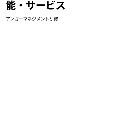
能・サービス
アンガーマネジメント研修
株式会社ニコン
様
感情コントロールを起
点にコミュニケーショ
ンの質を高め、健康経
営の推進を加速。