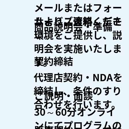
メールまたはフォー
ムよりご連絡くださ
サービス資料、デモ
​商品説明会・準備
い。
環境をご提供し、説
明会を実施いたしま
契約締結
す。
代理店契約・NDAを
締結し、条件のすり
ご説明・面談
合わせを行います。
30～60分オンライ
ンにてプログラムの