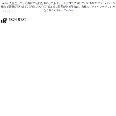
Cookie を使用して、お客様の活動を追跡してもよろしいですか? 当社ではお客様のプライバシーを
大企業向けLMS・スマートスキルキャン
極めて重視しています。詳細について、およびご質問がある場合は、当社のプライバシーポリシー
パス
をご覧ください。
Yes
No
03-6824-9782
tel
営業時間 9:30～18:30（月曜日～金曜日）