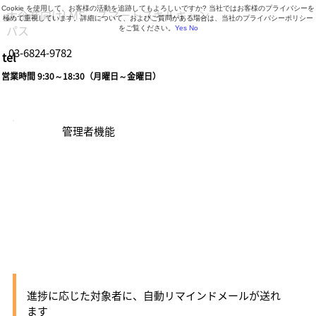
Cookie を使用して、お客様の活動を追跡してもよろしいですか? 当社ではお客様のプライバシーを
大企業向けLMS・スマートスキルキャン
極めて重視しています。詳細について、およびご質問がある場合は、当社のプライバシーポリシー
パス
をご覧ください。
Yes
No
03-6824-9782
tel
営業時間 9:30～18:30（月曜日～金曜日）
管理者機能
自動リマインドメ
ール
進捗に応じた対象者に、自動リマインドメールが送れ
ます