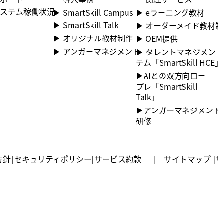
 システム稼働状況
▶​ SmartSkill Campus
▶ ︎eラーニング教材
▶​ SmartSkill Talk
▶ ︎オーダーメイド教材
▶​ オリジナル教材制作
▶ OEM提供
▶​ アンガーマネジメント
▶ ︎タレントマネジメ
テム「SmartSkill HCE
▶AIとの双方向ロー
プレ「SmartSkill
Talk」
​▶アンガーマネジメン
研修
方針
|
セキュリティポリシー
|
サービス約款
|
サイトマップ
|