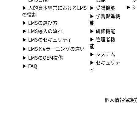
▶​
▶​ 受講機能
▶ 人的資本経営におけるLMS
の役割
▶​ 学習促進機
能
▶ LMSの選び方
▶​ 研修機能
▶ LMS導入の流れ
▶​ 管理者機
▶ LMSのセキュリティ
能
▶ LMSとeラーニングの違い
▶​ システム
▶ LMSのOEM提供
▶​ セキュリテ
▶ FAQ
ィ
個人情報保護