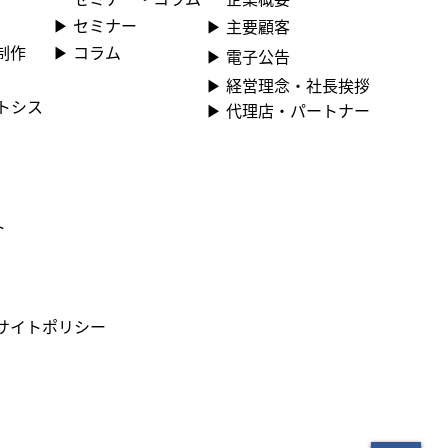
▶ ︎セミナー
▶ ︎主要顧客
▶ コラム
制作
▶ ︎電子公告
▶ ︎︎経営理念・社長挨拶
ントシス
▶ ︎︎代理店・パートナー
」
ト
サイトポリシー