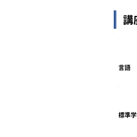
講
言語
​標準