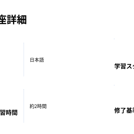
座詳細
日本語
学習ス
約2時間
修了基
学習時間