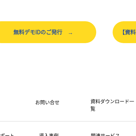
無料デモIDのご発行 →
【資料
資料ダウンロード一
お問い合せ
覧
サポート
​導入事例
関連サービス