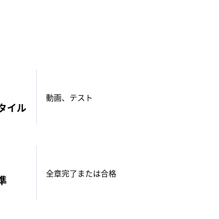
動画、テスト
タイル
全章完了または合格
準