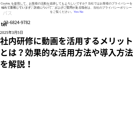
Cookie を使用して、お客様の活動を追跡してもよろしいですか? 当社ではお客様のプライバシーを
大企業向けLMS・スマートスキルキャン
極めて重視しています。詳細について、およびご質問がある場合は、当社のプライバシーポリシー
パス
をご覧ください。
Yes
No
03-6824-9782
tel
営業時間 9:30～18:30（月曜日～金曜日）
2025年3月5日
社内研修に動画を活用するメリット
とは？効果的な活用方法や導入方法
を解説！