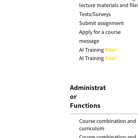
lecture materials and file
Tests/Surveys
Submit assignment
Apply for a course
message
AI Training
New!
AI Training
New!
Administrat
or
Functions
Course combination and
curriculum
Course combination and