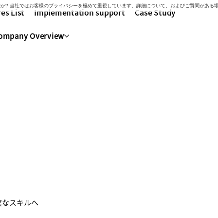
いですか? 当社ではお客様のプライバシーを極めて重視しています。詳細について、およびご質問があ
es List
Implementation support
Case Study
ompany Overview
インダー
実なスキルへ