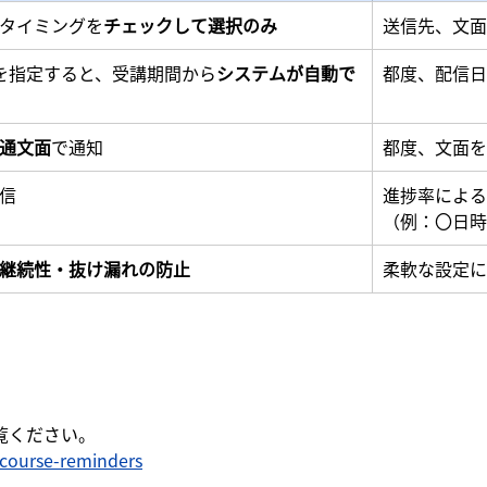
タイミングを
チェックして
選択のみ
送信先、文面
を指定すると、受講期間から
システムが自動で
都度、配信日
通文面
で通知
都度、文面を
信
進捗率による
（例：〇日時
継続性・抜け漏れの防止
柔軟な設定に
覧ください。
-course-reminders