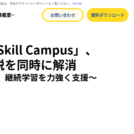
る場合は、当社のプライバシーポリシーをご覧ください。
Yes
No
業概要
お問い合わせ
資料ダウンロード
ll Campus」、
脱を同時に解消
、継続学習を力強く支援
～