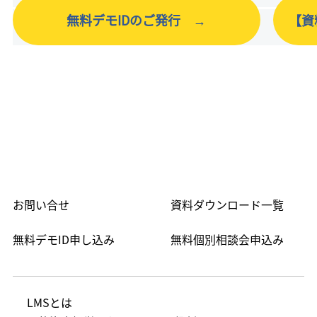
無料デモIDのご発行 →
【資
PC・ITスキルアップコンテンツ
お問い合せ
資料ダウンロード一覧
無料デモID申し込み
無料個別相談会申込み
LMS​とは