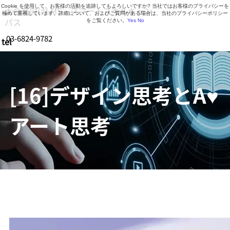
Cookie を使用して、お客様の活動を追跡してもよろしいですか? 当社ではお客様のプライバシーを
大企業向けLMS・スマートスキルキャン
極めて重視しています。詳細について、およびご質問がある場合は、当社のプライバシーポリシー
パス
をご覧ください。
Yes
No
03-6824-9782
tel
営業時間 9:30～18:30（月曜日～金曜日）
[16]デザイン思考とA♥
アート思考