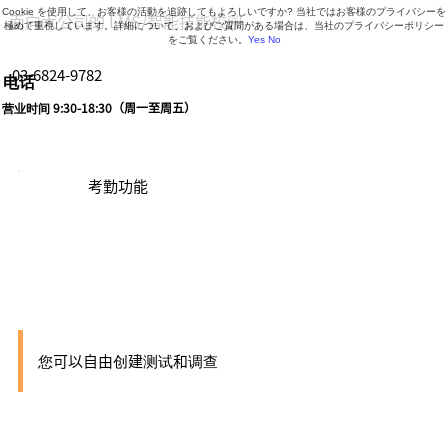
Cookie を使用して、お客様の活動を追跡してもよろしいですか? 当社ではお客様のプライバシーを
面向大公司的 LMS/智能技能校园
極めて重視しています。詳細について、およびご質問がある場合は、当社のプライバシーポリシー
をご覧ください。
Yes
No
03-6824-9782
电话
营业时间 9:30-18:30（周一至周五）
考勤功能
测试/调查
您可以自由创建测试和调查