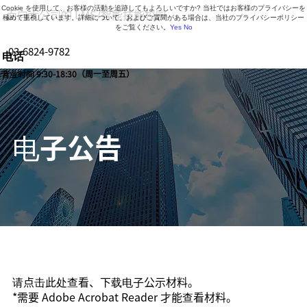
Cookie を使用して、お客様の活動を追跡してもよろしいですか? 当社ではお客様のプライバシーを
面向大公司的 LMS/智能技能校园
極めて重視しています。詳細について、およびご質問がある場合は、当社のプライバシーポリシー
をご覧ください。
Yes
No
03-6824-9782
电话
营业时间 9:30-18:30（周一至周五）
电子公告
请点击此处查看、下载电子公示材料。
*需要 Adobe Acrobat Reader 才能查看材料。