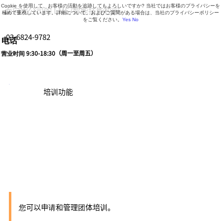
Cookie を使用して、お客様の活動を追跡してもよろしいですか? 当社ではお客様のプライバシーを
面向大公司的 LMS/智能技能校园
極めて重視しています。詳細について、およびご質問がある場合は、当社のプライバシーポリシー
をご覧ください。
Yes
No
03-6824-9782
电话
营业时间 9:30-18:30（周一至周五）
培训功能
团体培训申请及考
勤管理
您可以申请和管理团体培训。