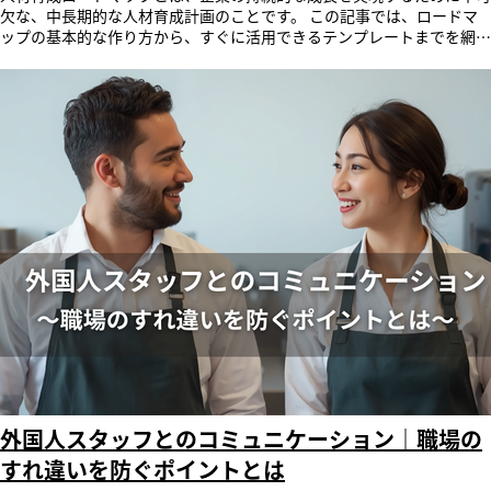
function/ai-navigator システムが能動的に活用され、人財育成を「自
おり、「SmartSkill Talk」の導入拡大が急速に進んでいます。
動で回る仕組み」へと変わる。AIナビゲーターが加わることで、自社の
SmartSkill Talkとは 「SmartSkill Talk」は、AIとの双方向ロープレを通
人財戦略がどのように変革するのか、ご興味をお持ちいただけました
じて、成果を生み出す“自律型人財”を育成する対話型トレーニングツー
ら、実際の操作画面やデモをご覧いただきながら具体的にご紹介させて
ルです。セルフトレーニングを通じて心理的安全性を確保しながら、成
いただきます。 以下のフォームよりお気軽にご連絡ください。
長を実感できる仮想体験を提供します。 これまで主眼としてきた営業
SmartSkill HCEとは 「SmartSkill HCE」は、人的資本経営を実現する
社員の早期戦力化はもちろん、昨今では上司・部下間のマネジメント・
ための人財戦略ツール（タレントマネジメントシステム）です。経営層
コミュニケーションや、外国人財の日本語トレーニング、海外赴任者の
の意思決定に必要な人事データに関する指標をさまざまな切り口から可
実践英語力向上など、対人スキルが求められるあらゆるビジネスシーン
視化し、データをビジュアライズ化して一目でわかりやすく表示。ま
へ活用の幅を広げています。 シナリオも評価基準も組織ごとに自由に
た、能力の向上を実行する「LMS（SmartSkill Campus）」、人事戦
設定できる「カスタムシナリオ・カスタム評価機能」により、現場に即
略・研修教育を高度化する「AI（AIシリーズ）」との自動連携により、
した実践的なトレーニング環境を構築可能。AIによる多面的なフィード
スキルギャップを埋めるパーソナライズされた学びを提供し、従業員の
バック、そしてロープレの標準化により指導のばらつき解消と指導工数
人的資本価値を向上します。 ■公式HP：https://sshce.revicglobal.com
の大幅削減を実現します。 属人的なスキル伝承から脱却し、組織全体
株式会社レビックグローバルについて レビックグローバルは、株式会
のパフォーマンス向上に貢献します。「現場で動ける自信」を育むこと
社ウィザスのグループ会社で1977年設立。LMS（学習管理システ
で、エンゲージメント、リテンション向上にも寄与いたします。
ム）、タレントマネジメントシステム、eラーニングコンテンツ、企業
SmartSkill Talkが選ばれる5つの理由 1. カスタムシナリオ・カスタム評
向け動画を提供しています。会社創立以来、蓄積した高度な技術力とノ
価 シナリオも評価基準も組織ごとに自由自在に設定でき、組織が求め
ウハウをベースに最適なサービスを提供しています。 社名 ：株式
る「正解」を全社で統一。各社独自の「勝ちパターン」の浸透を可能に
会社レビックグローバル 本 社 ：東京都港区芝1-5-9 住友不動産芝
したことが、幅広い業種・規模の企業への導入につながりました。 2.
ビル2号館4階 代表者 ：代表取締役社長 中村 信太郎 事業内容 ：
現場を再現した質の高いトレーニング 仮想体験を通じて成長を実感で
LMS（学習管理システム）・タレントマネジメントシステム・eラーニ
き、身についたスキルをそのまま現場で活かせる実践的なトレーニング
外国人スタッフとのコミュニケーション｜職場の
ングコンテンツ・企業向け動画提供等のソリューション事業、アンガー
環境を実現しています。 3. 直観的な操作画面 簡易的な設定と感覚的な
マネジメントの個人向け資格取得並びに会員事業・企業法人向け研修事
すれ違いを防ぐポイントとは
操作により、運用のための教育工数を最小化。導入時のレクチャーコス
業 URL ：https://www.revicglobal.com 本件に関するお問い合わ
トを大幅に削減し、着実な定着を後押ししています。 4. 圧倒的なコス