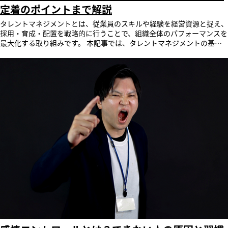
（適所）に使うことで、頑丈で美しい建築物ができあがります。 この
目立ちます。 多くの外国人は、自身の職務範囲と成果に対する正当な
定着のポイントまで解説
合、言葉遣いや態度の誤解からクレームやトラブルへと発展し、これま
木材の使い分けが転じて、人の能力や個性に合った仕事や役割を与える
リターンを重視する傾向にあります。評価基準が曖昧で、将来のキャリ
で築き上げてきた企業の信頼度や顧客満足度の低下を招く恐れもあるで
という意味で使われるようになりました。 類義語「適所適材」との違
タレントマネジメントとは、従業員のスキルや経験を経営資源と捉え、採用・育成・配置を戦略的に行うことで、組織全体のパフォーマンスを最大化する取り組みです。 本記事では、タレントマネジメントの基本的な意味や定義、注目される背景、具体的な目的を解説します。 さらに、多くの企業が直面する「活用が進まない」という課題の理由を深掘りし、その解決策としてタレントマネジメントシステムの効果的な活用法や、自社に合ったシステムの選び方までを網羅的に紹介します。 AI搭載のタレントマネジメントシステム「SmartSkill HCE」は、人材データを経営の力に変え、社員の成長を最短で導く新しいタレントマネジメントシステムです。サービスの詳細や機能については、公式ページをご覧ください。 目次 タレントマネジメントとは？経営目標を達成するための人材戦略 タレントマネジメントが今、注目を集める背景 タレントマネジメントの目的と得られる効果 タレントマネジメントシステムの主な機能 なぜタレントマネジメントは現場に根付かないのか 今、企業に求められる3つの変革 タレントマネジメント導入を成功に導く6つのステップ 失敗しないタレントマネジメントシステムの選び方 AIで人財戦略を加速する「SmartSkill HCE」 まとめ タレントマネジメントに関するよくある質問 タレントマネジメントとは？経営目標を達成するための人材戦略 タレントマネジメントとは、従業員一人ひとりが持つ能力やスキル、経験といった「タレント（才能）」を企業の重要な資本とみなし、それを最大限に活用して経営目標の達成を目指すための、戦略的な人事活動全般を指します。 具体的には、個々の人材情報を一元的に可視化し、そのデータに基づいて採用、育成、配置、評価といった人事施策を連動させる一連の取り組みです。 この戦略を通じて、組織全体のパフォーマンス向上と持続的な成長を実現することを目的としています。 タレントマネジメントの定義 タレントマネジメントの定義は、従業員の資質や能力を意味する「タレント」を最大限に活かすための人事戦略です。 具体的には、社員のスキル、経験、キャリア志向、評価などの情報を一元的に収集・管理し、可視化します。 そして、その客観的なデータを用いて、経営戦略に沿った最適な人材配置、次世代リーダーの育成、効果的な採用活動などを計画・実行する一連のプロセスを指します。 単なる人事管理ではなく、企業の持続的成長を目的とした能動的な人材活用戦略という点が特徴です。 人事評価・人材育成との違い 人事評価や人材育成が個別の施策であるのに対し、タレントマネジメントはそれらを包含し、経営戦略と連動させる包括的な概念です。 人事評価は、主に過去の実績や業績を評価し、処遇を決定する活動です。 人材育成は、個々の従業員のスキルアップや知識習得を目的とします。 一方、タレントマネジメントは、これらの活動から得られる情報を活用し、将来の経営目標達成に向けて「誰を、どこに配置し、どう育てるか」を戦略的に計画・実行する、より長期的かつ全社的な視点を持つ点で異なります。 タレントマネジメントが今、注目を集める背景 昨今、タレントマネジメントが多くの企業から注目を集めているのは、変化の激しい経営環境に適応し、持続的な成長を遂げるための重要な経営課題となっているためです。 労働力人口の減少や働き方の多様化、DXの推進といった社会情勢の変化が、従来の人事管理手法の見直しを迫っています。 なぜ今、タレントマネジメントの重要性が高まっているのか、その背景を具体的に解説します。 人的資本経営への関心の高まり 近年、従業員を単なる「コスト」ではなく、企業の持続的な価値創造の源泉となる「資本」として捉える「人的資本経営」への関心が高まっています。 2023年3月期決算からは、上場企業に対して有価証券報告書での人的資本に関する情報開示が義務化されました。 この背景から、自社の人材戦略や育成方針を客観的なデータで示す必要性が生じています。 従業員のスキルやエンゲージメント、多様性といった情報を可視化し、戦略的な人材活用を実践するタレントマネジメントは、まさに人的資本経営を実現するための具体的な手法として注目されています。 労働力人口の減少による人材獲得の激化 少子高齢化に伴う労働力人口の減少は、企業の採用活動に大きな影響を与えています。 特に優秀な人材の獲得競争は年々激しさを増しており、新規採用だけで必要な人材を確保し続けることは困難です。 この背景から、企業は外部からの採用だけでなく、現在いる従業員の能力を最大限に引き出し、一人ひとりの生産性を向上させる必要に迫られています。 限られた人材をいかにして育成し、組織全体の力に変えていくかという視点から、タレントマネジメントの重要性が高まっています。 働き方の多様化と人材の流動化 終身雇用制度が過去のものとなり、転職を通じてキャリアアップを図ることが一般的になる中で、人材の流動性は高まっています。 現代の働き手は、自身のキャリアパスを自律的に考え、成長できる機会や働きがいを企業に求める傾向があります。 企業側は、従業員一人ひとりのキャリア志向や価値観を理解し、適切な挑戦の機会やポジションを提供しなければ、優秀な人材を引き留めることはできません。 従業員のエンゲージメントを高め、離職防止につなげるための戦略として、タレントマネジメントが注目されています。 DX推進に伴う新たなスキル・人材の必要性 デジタルトランスフォーメーション（DX）の推進は、多くの企業にとって喫緊の経営課題です。 AIやデータサイエンスといった新しい技術を活用し、ビジネスモデルを変革していくためには、これまでにない専門的なスキルを持つ人材が不可欠です。 しかし、そのような人材は採用市場でも需要が高く、獲得は容易ではありません。 そのため、まずは社内にどのようなスキルを持つ人材がいるのかを正確に把握し、不足しているスキルを特定した上で、計画的なリスキリングや戦略的な中途採用を行うための基盤として、タレントマネジメントが必要とされています。 タレントマネジメントの目的と得られる効果 タレントマネジメントを導入する目的は、単に人事情報を管理することではありません。 その先にある、企業の成長と従業員の成長を両立させることにあります。 客観的なデータに基づいた人材活用を行うことで、組織の生産性向上やイノベーションの創出、そして従業員の働きがいの向上といった多様な効果が期待できます。 ここでは、タレントマネジメントが目指す主要な目的と、それによって得られる具体的な効果について解説します。 3つの主要な目的 タレントマネジメントの目的は多岐にわたりますが、主に「適材適所の配置」「次世代リーダー・幹部候補の育成」「エンゲージメント・定着率向上」の3つに集約できます。 これらは、個々の従業員の能力を最大限に引き出し、組織全体のパフォーマンスを高め、企業の持続的な成長を確実にするための根幹となる目的です。 これらの目的を達成することで、変化の激しい時代においても競争優位性を維持し、成長し続ける組織基盤を構築できます。 ■適材適所の配置 タレントマネジメントの根幹をなす目的の一つが、従業員一人ひとりの能力やスキル、経験、そしてキャリア志向を正確に把握し、最も活躍できるポジションに配置することです。 勘や経験に頼った配置ではなく、客観的なデータに基づいて適材適所を実現することで、個人のパフォーマンスが最大化されます。 その結果、部署やチーム全体の生産性が向上し、事業目標の達成に直結します。 また、従業員自身も自分の強みを活かせる環境で働くことで、仕事への満足度やモチベーションが高まります。 ■次世代リーダー・幹部候補の育成 企業の持続的な成長には、将来の経営を担う次世代リーダーの計画的な育成が不可欠です。 タレントマネジメントは、全従業員の中からリーダーとしてのポテンシャルを持つ人材を早期に発見し、体系的な育成プラン（サクセッションプラン）を策定・実行することを目的としています。 候補者に対して、必要な経験を積ませるための戦略的な異動や、リーダーシップ研修などの機会を提供することで、将来の幹部候補を着実に育て上げます。 これにより、突発的な役職者の退職などにも対応できる、強固な経営体制を構築できます。 【関連記事のご紹介】 次世代リーダー育成については「次世代リーダーとは？育成方法や求められるスキル・資質・役割を解説」で、サクセッションプランについては「サクセッションプランとは？作り方から育成方法、成功事例まで解説」で詳しく紹介しています。ぜひご参考ください。 ■エンゲージメント・定着率向上 従業員のエンゲージメント、すなわち「仕事への熱意」や「組織への貢献意欲」を高め、定着率を向上させることも重要な目的です。 タレントマネジメントを通じて、企業が従業員一人ひとりのキャリアパスに関心を持ち、成長を支援する姿勢を示すことで、従業員は会社への信頼感を深めます。 自身のスキルや成果が正当に評価され、希望するキャリアに向けた支援を受けられる環境は、働きがいにつながります。 結果として、エンゲージメントが高まり、優秀な人材の離職防止に貢献します。 タレントマネジメント導入で得られるメリット タレントマネジメントの導入は、企業と従業員の双方にとって多くのメリットをもたらします。 企業にとっては、データに基づいた客観的な意思決定が可能になり、経営戦略の実現性が高まります。 一方、従業員にとっては、自身のキャリアを主体的に描くための支援を受けられ、成長機会が拡大するという効果があります。 ここでは、それぞれの立場から得られるメリットを具体的に見ていきます。 ■企業側が享受できるメリット 企業がタレントマネジメントを導入する最大のメリットは、人事に関する意思決定が客観的かつ戦略的になることです。 データに基づいて最適な人材配置を行うことで、組織全体の生産性が向上します。 また、ハイパフォーマーの特性を分析し、採用や育成の基準に活かすことで、人材の質の底上げが可能です。 さらに、従業員のエンゲージメントが高まることで離職率が低下し、採用や再教育にかかるコストの削減にもつながります。 これらの効果は、最終的に企業の競争力強化と業績向上に貢献します。 ■従業員側が感じるメリット 従業員にとってのメリットは、自身のキャリア形成において、より公平で透明性の高い支援を受けられる点にあります。 会社が自分のスキルや経験、キャリア希望を正確に把握してくれるため、能力を最大限に発揮できる部署への配置や、成長につながる業務の機会を得やすくなります。 また、評価基準が明確になることで、自身の成果に対する納得感が高まります。 会社からキャリア開発への投資を受けることで、自身の市場価値を高めることができ、主体的なキャリアを築いていく上での大きな後押しとなります。 【関連記事のご紹介】 キャリアマネジメントについて「キャリアマネジメントとは？注目されている背景や必要性を解説」で詳しく紹介しています。ぜひご参考ください。 タレントマネジメントシステムの主な機能 タレントマネジメントシステムは、人材情報を効果的に活用するための多様な機能を備えています。 これらの機能を活用することで、人事部門の業務効率化はもちろん、戦略的な人材活用を実現できます。 ここでは、多くのタレントマネジメントシステムに搭載されている代表的な機能を紹介します。 人材データベース機能 人材データベースは、タレントマネジメントシステムの最も基本的な機能です。 従業員の氏名や所属といった基本情報に加え、経歴、評価、スキル、資格、研修受講履歴、キャリア希望など、あらゆる人材情報を一元的に集約し、管理します。 顔写真付きのデータベースで、組織図と連携して表示できるシステムも多く、直感的に人材を探すことが可能です。 このデータベースが、あらゆる人材分析や施策立案の基盤となります。 スキル管理機能 スキル管理機能は、従業員一人ひとりが保有するスキルを可視化し、管理するための機能です。 専門スキルや語学力、マネジメントスキルなどを登録し、従業員本人による自己評価や上司による評価を行うことができます。 全社のスキル保有状況を一覧で把握できるため、プロジェクトに必要なスキルを持つ人材を検索したり、組織全体で不足しているスキルを特定して育成計画に活かしたりすることが可能です。 これにより、データに基づいた戦略的な人材育成や配置が実現します。 目標管理（MBO・OKR）機能 MBO（目標による管理）やOKR（目標と主要な結果）といった目標管理制度の運用を支援する機能です。 従業員がシステム上で自身の目標を設定し、その進捗状況を上司と共有しながら管理できます。 目標設定から中間面談、期末評価までの一連のプロセスをシステム上で完結できるため、評価業務の効率化と透明性の向上に役立ちます。 また、個人の目標と組織の目標を紐づけて管理することで、全社の目標達成に向けた一体感を醸成する効果も期待できます。 キャリア開発支援機能 従業員の主体的なキャリア形成を支援するための機能です。 従業員はシステムを通じて、将来希望する職種や役職といったキャリアプランを申告できます。 企業側は、その申告内容を把握し、1on1ミーティングなどを通じて個別のキャリア相談に応じることが可能です。 また、従業員のキャリア希望と現在のスキルとのギャップを分析し、必要な研修プログラムを推薦するなど、計画的な能力開発をサポートします。 これにより、従業員の学習意欲とエンゲージメントを高めることができます。 なぜタレントマネジメントは現場に根付かないのか 多くの企業がタレントマネジメントの重要性を認識し導入を進める一方で、「システムを入れたものの活用されない」「データ入力が形骸化している」といった課題に直面しています。 なぜ、多大なコストと時間をかけて導入したにもかかわらず、現場に根付かないのでしょうか。 その背景には、データ管理の課題や、導入プロセスにおける構造的な問題が存在します。 多くの企業に共通する「データ分散」という課題 タレントマネジメントに着手する企業は増えていますが、その運用は容易ではありません。 多くの企業で、人事情報が給与システム、勤怠管理システム、Excelファイルなど、異なる場所に分散して管理されているのが実情です。 この「データ分散」が、従業員情報を一元的に把握し、戦略的な意思決定に活用する上での大きな障壁となっています。 必要なデータを集めるだけで多大な工数がかかり、分析に至る前に担当者が疲弊してしまうケースも少なくありません。 導入から活用に至る3つの断絶 タレントマネジメントが失敗する要因は、導入から活用のプロセスにおいて生じる「3つの断絶」に集約できます。 それは、「経営成果との断絶」「立ち上げ段階での断絶」「現場との断絶」です。 これらの断絶が、タレントマネジメントを単なる人事部の業務効率化ツールに留まらせ、本来の目的である企業全体の成長につなげることを阻んでいます。 ■経営成果に接続しない 一つ目の断絶は、タレントマネジメントの活動が、具体的な経営成果に結びついていないケースです。 人事施策が経営戦略や事業目標と連動しておらず、単独で動いてしまっている状態です。 例えば、どのような人材を育成すれば売上向上につながるのか、といった視点が欠けているため、施策の効果を測定できず、経営層からその投資対効果を疑問視されてしまいます。 タレントマネジメントが経営の意思決定に貢献しているという実感を得られなければ、継続的な取り組みにはなりません。 ■立ち上げで失速する 二つ目の断絶は、導入の初期段階、つまり立ち上げでつまずいてしまうケースです。 特に、全社統一のスキルマップを作成しようとして、スキル項目の定義や体系化に膨大な時間を費やし、本格運用に至る前にプロジェクトが失速することがよくあります。 また、過去の膨大な人事データを新しいシステムに移行する作業や、従業員に情報を入力してもらうための調整が難航し、担当者が疲弊してしまうことも、立ち上げ段階での大きな障壁となります。 ■現場に根付かない 三つ目の断絶は、システムが現場の日常業務に浸透しないケースです。 人事部主導で導入が進められ、現場の管理職や一般社員にとっては「また新しいシステムが増えた」「入力が面倒なだけ」といったネガティブな印象しか持たれません。 自身のマネジメントやキャリア形成にどう役立つのかという活用メリットが伝わっていないため、データ入力が義務感から行われるようになり、次第に更新されなくなってしまいます。 結果として、データは陳腐化し、活用できない「死んだデータ」が蓄積されるだけになります。 形骸化を招く3つの壁 タレントマネジメントの形骸化は、多くの場合「目的の壁」「現場の壁」「データの壁」という3つの壁によって引き起こされます。 これらの壁は相互に関連し合っており、一つでも乗り越えられなければ、タレントマネジメントは本来の価値を発揮することができません。 自社の取り組みがどの壁に直面しているのかを正確に認識することが、解決への第一歩となります。 ■目的の壁 「目的の壁」とは、タレントマネジメントを導入すること自体が目的化してしまい、「何のためにやるのか」という本来の目的が経営層から現場まで共有されていない状態を指します。 「適材適所を実現して生産性を上げる」「次世代リーダーを育成して事業を継続させる」といった明確なゴールがないままでは、各施策の優先順位がつけられず、取り組みが迷走してしまいます。 目的が曖昧なため、施策の効果を測ることもできず、次第に関係者の関心が薄れていきます。 ■現場の壁 「現場の壁」とは、現場の従業員や管理職が、タレントマネジメントの必要性やメリットを実感できず、協力が得られない状態です。 従業員にとっては、自身の情報を入力する手間が増えるだけで、キャリア支援などの具体的なリターンを感じられません。 管理職にとっても、部下の目標管理や評価のツールとして使い勝手が悪ければ、日常のマネジメントに活用しようという動機が生まれません。 「人事部がまた何か始めた」という他人事で終わってしまい、当事者意識が醸成されないことが大きな問題です。 ■データの壁 「データの壁」とは、意思決定の根拠となるはずの人材データが、質・量ともに不十分な状態を指します。 現場の協力が得られないため、そもそもデータが入力されなかったり、情報が更新されず古いままであったりします。 また、評価者の主観に大きく依存したデータばかりで、客観性や信頼性に欠ける場合もあります。 精度の低いデータに基づいた分析や意思決定は誤った結論を導きかねず、「結局、データはあてにならない」という不信感を生み、さらなるデータ軽視の悪循環に陥ります。 今、企業に求められる3つの変革 タレントマネジメントを形骸化させず、真に経営の力とするためには、従来の人事管理の在り方から脱却し、3つの大きな変革が求められます。 それは、人材情報の捉え方、従業員との関わり方、そしてデータの活用の仕方におけるパラダイムシフトです。 これらの変革を通じて、タレントマネジメントは管理のためのツールから、企業と従業員が共に成長するための戦略的基盤へと進化します。 「静的なデータの保管庫」から経営戦略の逆算へ まず求められるのは、タレントマネジメントシステムを単なる従業員の「静的なデータの保管庫」として捉えるのではなく、経営戦略を実現するための羅針盤と位置づけることです。 重要なのは、自社の経営目標や事業戦略を達成するために「将来、どのような人材が、何人必要か」を定義し、そこから逆算して現在の組織とのギャップを明らかにすることです。 このギャップを埋めるために、採用・育成・配置の戦略を立てるというアプローチが不可欠です。 これにより、人事施策が経営と直結し、その貢献度を明確に示すことができます。 「管理」から「支援（エンパワーメント）」へ 次に、従業員に対する姿勢を「管理」から「支援（エンパワーメント）」へと転換することが重要です。 企業が一方的にキャリアパスを決定するのではなく、従業員一人ひとりが自律的にキャリアを考え、成長していくことを積極的に後押しする仕組みが求められます。 タレントマネジメントシステムを通じて、従業員自身が自分のスキルやキャリア志向を可視化し、社内にある様々な成長機会（研修、公募、プロジェクト）にアクセスできる環境を整えることで、個人の主体的な成長意欲を引き出し、組織全体の活性化につなげます。 「データの収集」から「AIによる意志ある活用」へ 最後に、人材データをただ収集・蓄積するだけでなく、そこから未来を予測し、戦略的な意思決定に活かす「意志ある活用」への変革が不可欠です。 膨大な人材データを人間が分析するには限界があります。 そこで期待されるのがAIの活用です。 AIは、ハイパフォーマーに共通する行動特性を抽出したり、個々の従業員に最適なキャリアパスや学習コンテンツを提案したり、退職リスクのある人材を予測したりするなど、データに基づいた客観的で精度の高い示唆を提供します。 これにより、人事担当者や経営者は、より高度な戦略的意思決定に集中できます。 タレントマネジメント導入を成功に導く6つのステップ タレントマネジメントは、単にシステムを導入すれば成功するものではありません。 戦略的な目的を達成するためには、計画的にステップを踏み、PDCAサイクルを回し続けることが不可欠です。 ここでは、タレントマネジメントの導入を成功に導くための具体的な6つのステップを解説します。 このプロセスを通じて、形骸化を防ぎ、組織に確かな効果をもたらす運用を目指します。 ステップ1：現状把握｜人材情報の可視化 最初のステップは、社内に散在している人材情報を一元的に集約し、可視化することです。 従業員の経歴、スキル、資格、評価、研修履歴といったデータをデータベースにまとめ、誰もが必要な情報にアクセスできる状態を整えます。 特に、個々の従業員がどのようなスキルを持っているかを一覧できる「スキルマップ」の作成は、現状把握において非常に有効です。 この段階で、自社がどのような人材をどれだけ保有しているのかを客観的に把握することが、以降の全てのステップの基礎となります。 ステップ2：人材特定｜タレントの見極め 次に、可視化された人材データの中から、自社の経営戦略にとって特に重要な「タレント」を特定します。 ここでのタレントとは、単に優秀な人材という意味だけでなく、特定の分野で高い専門性を持つ人材、将来のリーダー候補となるポテンシャルを持つ人材など、企業の定義によって異なります。 過去の業績評価、コンピテンシー評価、上司からの推薦、自己申告などを多角的に分析し、客観的な基準で重要な役割を担うべき人材を見極めることが重要です。 ステップ3：計画策定｜採用・育成・配置計画 特定したタレントや、現状把握で見えた組織全体の人材の過不足に基づき、具体的な計画を策定します。 次世代リーダー候補には、どのような経験を積ませるべきかという育成計画（サクセッションプラン）を立てます。 また、特定のスキルを持つ人材が不足している部署には、社内異動による配置転換や、新規採用の計画を立案します。 この計画は、経営戦略や事業計画と密接に連動している必要があり、場当たり的ではない、長期的視点に立ったものであることが求められます。 ステップ4：実行｜計画に基づく採用・配置 策定した計画を具体的なアクションに移す実行フェーズです。 育成計画に基づいて対象者への研修を実施したり、キャリア開発のための面談を行ったりし
アパスが見えない環境では、働くモチベーションを維持できず、より好
しょう。 特に日本の接客特有の「おもてなし」のニュアンスは、曖昧
い 適材適所には「適所適材」というよく似た類義語があります。 適材
条件の企業へ転職してしまうリスクが高まります。 外国人労働者とう
な指導だけでは決して均一に浸透させることが難しいため注意が必要で
適所は「材（人）」を主軸に置き、「その人に適した場所はどこか」と
まくコミュニケーションをとる4つのポイント 言語や文化が異なる外国
す。 離職率の増加 現場での教育不足は、外国人スタッフの「早期離
考える使い方をします。 一方、適所適材は「所（ポスト）」を主軸
人スタッフと円滑に業務を進めるためには、受け入れ側の姿勢や伝え方
職」を招く最大の要因です。 現場の専門用語が理解できなかったり、
に、「このポストに適した人材は誰か」と考える発想です。特定の職務
の工夫が必要です。現場で今すぐ実践できる4つのポイントを紹介しま
接客でクレームを受けたりすることが続くと、スタッフは自信を失って
に必要なスキルを定義し、そのスキルを持つ人を割り当てる「ジョブ型
す。 日本の価値観を押し付けず文化の違いを理解する まずは、お互い
いきます。さらに、異物混入やトラブルなどの緊急時に「何が、どこ
雇用」に近い考え方だといえます。 どちらか一方が正しいというもの
の文化や宗教、労働観の違いを「異質なもの」と排除せず、尊重する姿
で、どう起きたか（5W1H）」の正確な報告が伝えられず、初期対応が
ではなく、現代では両方の要素を組み合わせて活用することが重要とさ
勢が不可欠です。 例えば、定時退社を重んじる文化や、家族との時間
遅れて叱責されるなど、現場での摩擦が積み重なることで「この職場に
れています。 なぜ今、組織にとって適材適所が重要視されるの
を最優先にする価値観を「やる気がない」と決めつけるのは避けるべき
はいられない」と孤立を深めてしまいます。 本来であれば、こうした
か 現代のビジネス環境において、適材適所の重要性はますます
です。 日本の常識を押し付けるのではなく、「なぜそう考えるのか」
つまずきに対して指導側が手厚くフォローすべきですが、人手不足の現
高まっています。 終身雇用制度が過去のものとなり、働き方やキャリ
の背景を理解しようとする歩み寄りが、信頼関係の第一歩となります。
場では「店長やOJTの先輩社員に教える時間がない」「つきっきりの教
アに対する考え方が多様化する中で、企業と従業員の関係性も変化しま
「ハサミの法則」を意識する 円滑なコミュニケーションを行うには、
育は不可能」という現実があります。 結果として「放置されている」
した。 このような状況下で組織が持続的に成長するためには、人材を
「やさしい日本語」を使う意識が重要です。 具体的には、以下の「ハ
とスタッフが感じてしまい、職場への帰属意識を失って離職に至るとい
資産と捉え、その価値を最大限に引き出す戦略的な配置が不可欠です。
サミの法則」を意識するだけで、伝わりやすさが劇的に向上します。
う、現場の教育リソース不足と離職率増加の負のスパイラルが生じてい
働き方の多様化による価値観の変化 現代の従業員は、単に給与や安定
ハ：はっきり言う（語尾まで明確に、曖昧な表現は避ける） サ：さい
ます。 外国人スタッフの教育が上手くいかない理由 外国
性だけでなく、仕事における自己成長ややりがい、ワークライフバラン
ごまで言う（省略しない） ミ：みじかく言う（一文を短く、主語と述
人スタッフの採用に踏み切ったものの、「指導がスムーズに進まない」
スを重視する傾向が強まっています。 自身のキャリアを主体的に考
語近づける） 曖昧な表現は避け、具体的な動作にかみ砕いて伝えるこ
「丁寧に教えているのに成果が出ない」といった悩みを抱える企業も少
え、より良い環境を求める動きも活発です。 企業が従業員の価値観や
とが重要です。 繰り返しアウトプットできる仕組みで日本語と業務フ
なくありません。 ここでは、外国人スタッフの教育が停滞してしまう
キャリアプランを無視した配置を行うと、エンゲージメントの低下を招
ローを定着させる 心理的安全性を確保するためには、外国人スタッフ
理由を紐解きます。 コミュニケーションがとりにくい 言語の壁は、業
き、優秀な人材の離職につながりかねません。 個人の考え方を尊重し
が「自分だけ分からない」という孤独な状況を避けることが重要です。
務の習得スピードだけでなく、スタッフの「心」にも目に見えない壁を
た配置が、従業員の定着と活躍のために不可欠です。 【関連記事のご
そのためには、業務上で必要な日本語や業務フローの定着を徹底する必
作ります。 「指示の正確な意味が聞き取れない」「困ったときに周囲
紹介】 キャリア開発については「企業におけるキャリア開発とは？目