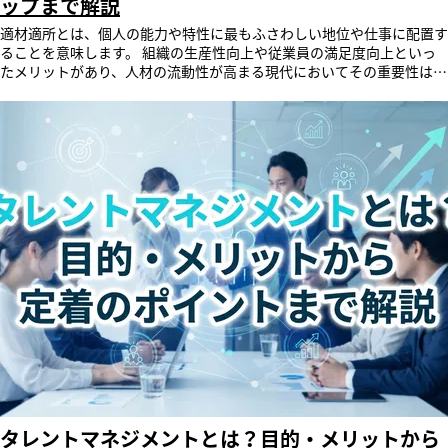
ップまで解説
年比42.5%増）といった国々からの労働者が爆発的に増加しています。
外国人スタッフの採用は人手不足の救世主となる一方で、現場での教育
※1 出典：厚生労働省『「外国人雇用状況」の届出状況まとめ（令和７
が不十分な場合、経営を揺るがすさまざまな問題を引き起こします。
適材適所とは、個人の能力や特性に最もふさわしい地位や仕事に配置す
年10月末時点）』https://www.mhlw.go.jp/stf/newpage_68794.html
ここでは、深刻化しやすい4つの代表的な問題を取り上げます。 労働災
ることを意味します。 組織の生産性向上や従業員の満足度向上といっ
コミュニケーションエラーが起こる3つの根本原因 外国人とのコ
害の発生 厚生労働省の調査によると、外国人労働者の労働災害発生状
たメリットがあり、人材の流動性が高まる現代においてその重要性は増
ミュニケーションが難しいと感じる背景には、単なる語学力の問題だけ
況は年々増加しており、令和6年の死傷者数は6,244人と前年より約
しています。 この記事では、適材適所の基本的な意味から、組織にも
ではない、3つの根本的な原因が考えられます。 それは「言語の壁」
10％増加しています。 これは危険を伴う建設現場に限った話ではな
たらすメリット、実現するための具体的な方法や人事施策の例まで、分
「文化的な背景のズレ」「将来の不透明さ」です。 これらの原因を理
く、接客の現場でも前年と比較し、約26％増加しています。 労働災害
かりやすく解説します。 AI搭載のタレントマネジメントシステム
解することが、効果的な対策を講じる第一歩となります。 海外のバッ
の発生は、被害者やその家族に苦痛を与えるだけでなく、企業にとって
「SmartSkill HCE」は、人財データを経営の力に変え、社員の成長を最
クグラウンドを持つ同僚と円滑な日本語での仕事を目指すには、これら
も生産性の低下やブランドイメージの失墜などさまざまな悪影響をもた
短で導く新しいタレントマネジメントシステムです。サービスの詳細や
の違いを認識し、乗り越える工夫が必要です。 「言語の壁」による業
らします。 その主な要因は、言語の壁による重要ルールの伝達不備や
機能については、公式ページをご覧ください。 目次 適材適所とは？ビ
務効率の低下と孤立 最も多くの外国人が直面するのが、日本語でのコ
文化的な背景を考慮しない不十分な安全教育にあります。 出典： 1：厚
ジネスにおける基本的な意味 なぜ今、組織にとって適材適所が重要視
ミュニケーションの難しさです。 日常会話は問題なくても、「ビジネ
生労働省『外国人労働者の労働災害発生状況（令和6年）』 2：厚生労
されるのか 適材適所の人材配置がもたらす3つのメリット 適材適所が実
ス特有の言い回し」や「業界用語」が理解できず、指示を誤解してしま
働省『外国人労働者の労働災害発生状況（令和5年）』 生産性の低下 外
現できない組織が抱えるリスク 適材適所を実現する4つのステップ 適材
うケースが多発します。また、対話のスピードについていけない、雑談
国人スタッフへの指導が形骸化していると、現場全体のオペレーション
適所の実現に役立つ人事施策 AIとデータで実現する、新しい適材適所
の輪に入れないといったことから、職場で孤独感を深めてしまう原因に
効率が著しく低下します。 作業手順や店舗ルールを正しく理解できて
「SmartSkill HCE」 まとめ 適材適所に関するよくある質問 適材適所と
もなります。 「暗黙の了解」や日本独特のビジネス習慣 日本企業の多
いない場合、ミスによる手戻りやお客様とのトラブルが多発し、そのカ
は？ビジネスにおける基本的な意味 ビジネスにおける適材
くには、「空気を読む」「背中を見て覚える」といった言葉にしない文
バーのために、他のスタッフの手を煩わせることになります。 また、
適所とは、従業員一人ひとりの能力、スキル、経験、そして本人のキャ
化があります。しかし、ハイコンテクスト（文脈依存度が高い）な文化
言語の壁によって業務指示の微妙なニュアンスが伝わらず、1つの作業
リア志向などを正確に把握し、その人が最も活躍できる部署や役職に配
を持たない外国人にとって、この「暗黙の了解」は理解不能なルールで
を教えるのに過度な時間を要してしまい、結果として教育担当者が本来
置することを意味します。 これにより、個人のパフォーマンスを最大
す。 「なぜ言われていないことまでやらなければならないのか」「な
のコア業務に着手できなくなるケースも少なくありません。 業務品質
化させ、組織全体の生産性向上を目指す人材配置の基本的な考え方とし
ぜ進捗を細かく報告（ホウレンソウ）しなければならないのか」という
のばらつき 教育が感覚的で不十分なままだと、スタッフ個人のスキル
て用いられます。 本来の意味と語源 適材適所の語源は、建築現場で使
不満やストレスに繋がりやすくなります。 キャリアパスや評価基準の
や日本語レベルによって提供するサービスの質に大きな「ばらつき」が
われていた言葉に由来します。 木材にはそれぞれ硬さ、しなやかさ、
不透明さ 「成果を出しているのに、なぜ年功序列で評価されるのか」
生まれます。 これにより、すべてのお客様に一定水準のサービスを提
木目などの特性があり、柱、梁、土台など、その特性に最も適した場所
タレントマネジメントとは？目的・メリットから
「自分はこの会社で今後どうステップアップできるのか」という不満も
供するという、店舗ビジネスの基本が崩れてしまいます。 最悪の場