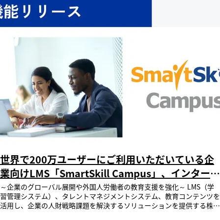
ージからのお問い合わせにつきましても、2026年8月17日（月）以降順
次回答をさせていただきます。 ご不便をお掛けいたしますが、何卒宜
しくお願い申し上げます。
世界で200万ユーザーにご利用いただいている企
業向けLMS「SmartSkill Campus」、インターフ
ェースに“ネパール語・ノルウェー語”など8言語
～企業のグローバル展開や外国人労働者の教育支援を強化～ LMS（学
習管理システム）、タレントマネジメントシステム、教育コンテンツを
を追加し41言語を標準装備
活用し、企業の人財戦略課題を解決するソリューションを提供する株式
会社レビックグローバル（本社：東京都港区、代表取締役社長：中村