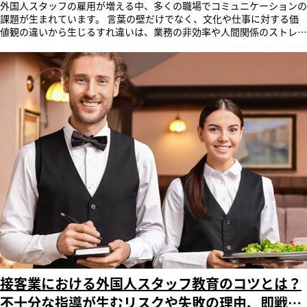
外国人スタッフの雇用が増える中、多くの職場でコミュニケーションの
せ先 株式会社レビックグローバル 担当：稲見/久内/安孫子 所在地：〒
トパフォーマンス 導入・運用コストを最適化し、最小限の投資で組織
課題が生まれています。 言葉の壁だけでなく、文化や仕事に対する価
105-0014 東京都港区芝1-5-9 住友不動産芝ビル2号館4階 TEL：
全体のパフォーマンスを最大化できる料金体系を採用しています。 5.
値観の違いから生じるすれ違いは、業務の非効率や人間関係のストレス
03（6824）9782 FAX: 03（6824）9785 email：po-
大手企業基準の信頼性と進化し続けるインフラ 金融機関等への豊富な
につながりかねません。 この記事では、外国人社員との意思疎通を円
accountsales@revicglobal.com URL：https://www.revicglobal.com/
導入実績に基づく強固なセキュリティ体制を完備し、機密性を要する環
滑にし、チーム全体の生産性を高めるための具体的な方法を、原因の分
境下でも安心してご活用いただける教育プラットフォームとなっていま
析から実践的なテクニック、環境づくりまで詳しく解説します。 AIロー
す。 レビックグローバルは、今後も「SmartSkill Talk」の機能拡充と
プレ「SmartSkill Talk」は、外国人スタッフの日本語教育の効率化およ
サービス向上に努め、企業の人財育成における課題解決に貢献してまい
び強化を支援し、外国人スタッフが感じる「コミュニケーションの壁」
ります。 公式HP ＜SmartSkill Talk 公式HP＞
の解消に貢献します。サービスの詳細や機能については、公式ページを
https://sshce.revicglobal.com/smartskilltalk ＜トライアルのお申込み
ご覧ください。 目次 日本で働く外国人が増えている理由 コミュニケー
＞ 「SmartSkill Talk」を体験していただくために、教育ご担当者様向
ションエラーが起こる3つの根本原因 外国人労働者とうまくコミュニケ
けにトライアルの募集をしています。詳しくは、トライアルお申込みペ
ーションをとる4つのポイント 外国人労働者とのコミュニケーションギ
ージよりお問い合わせください。 株式会社レビックグローバルについ
ャップを埋めるならSmartSkill Talk まとめ Q&A 日本で働く外国人が増
て レビックグローバルは、株式会社ウィザスのグループ会社で1977年
えている理由 近年、日本のさまざまな職場で外
設立。LMS（学習管理システム）、タレントマネジメントシステム、e
国人が働く姿を見かけることが当たり前になりました 厚生労働省の
ラーニングコンテンツ、企業向け動画を提供しています。会社創立以
『「外国人雇用状況」の届出状況まとめ（※1）』によると、令和7年
来、蓄積した高度な技術力とノウハウをベースに最適なサービスを提供
10月末時点で外国人労働者数は2,571,037人に達し、届出が義務化され
しています。 社名 ：株式会社レビックグローバル 本 社 ：東京
た平成19年以降で過去最多を更新しています。 日本で働く外国人がこ
都港区芝1-5-9 住友不動産芝ビル2号館4階 代表者 ：代表取締役社
れほどまでに増加している背景には、大きく分けて「企業のニーズ」
長 柏木 理 事業内容 ：LMS（学習管理システム）・タレントマネジメ
「政府の支援」「労働者の意識」という3つの要因が絡み合っていま
ントシステム・eラーニングコンテンツ・企業向け動画提供等のソリュ
す。 深刻な人手不足の解決策として期待されている 現在の日本は少子
ーション事業、アンガーマネジメントの個人向け資格取得並びに会員事
高齢化が加速度的に進行しており、労働力の中心となる生産年齢人口の
接客業における外国人スタッフ教育のコツとは？
業・企業法人向け研修事業 URL ：https://www.revicglobal.com
減少が深刻な社会問題となっています。 特に、製造業、建設業、医
本件に関するお問い合わせ先 株式会社レビックグローバル 担当：稲見/
不十分な指導が生むリスクや失敗の理由、即戦力
療・福祉、サービス業といった現場を伴う産業において人手不足が顕在