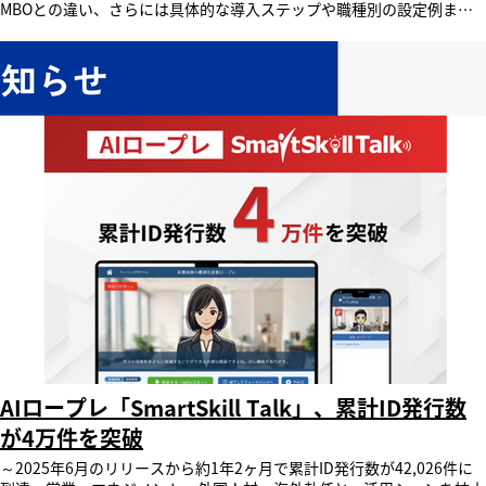
て機能させることで、形骸化させずに“自然と使いたくなる”タレントマ
ネジメントと、組織全体の自律的な成長環境の構築を目指します。 「AI
ナビゲーター」の機能紹介 ユーザーが「SmartSkill HCE」にログイン
すると、画面にチャット形式のウィンドウとして「AIナビゲーター」が
自動的に立ち上がります。ユーザーからの質問を待つ受動的なツールで
はなく、AIがその人の権限や状況を判断し、ログインと同時に「今、行
うべき事項」を先回りして提示・提案します。具体的には、それぞれの
ユーザー層に寄り添い、主に以下の領域におけるアクションや成長をサ
ポートします。 ＜社員＞自律的な成長と目標達成をガイドする「キャ
リア開発の伴走者」 期限が迫っている重要タスク（目標設定やスキル
チェック等）を自動でチャット上に案内。多機能型LMS「SmartSkill
Campus」との自動連携により、期限が近い受講講座へその場でシーム
レスに遷移でき、タスク対応から学びの実践までの手間を減らします。
＜上司＞現場の負担軽減を支える「育成の専任アドバイザー」 部下か
らの評価申請や研修の承認依頼など、自身が対応すべき滞留タスクを、
ログイン時にチャット上で自動的に案内。管理者が個別に確認・督促す
る手間を省き、必要な対応にすぐ着手できる環境を支えます。 ＜人事
＞要対応のタスクを自動で案内する「頼れる人事アシスタント」 評価
プロセスの進捗確認や、期限が近い評価承認・研修申請の承認対応な
ど、組織全体の運用において人事担当者が対応すべきタスクを、ログイ
AIロープレ「SmartSkill Talk」、累計ID発行数
ン時にチャット上で自動案内。対象者や案件を個別に洗い出す手間を省
が4万件を突破
き、必要な対応にすぐ着手できる環境を支えます。 ＜経営＞意思決定
に必要な確認事項を逃さない「経営の伴走パートナー」 人事評価の最
～2025年6月のリリースから約1年2ヶ月で累計ID発行数が42,026件に
終承認や、重要な人事案件に関する確認・承認対応など、経営層が対応