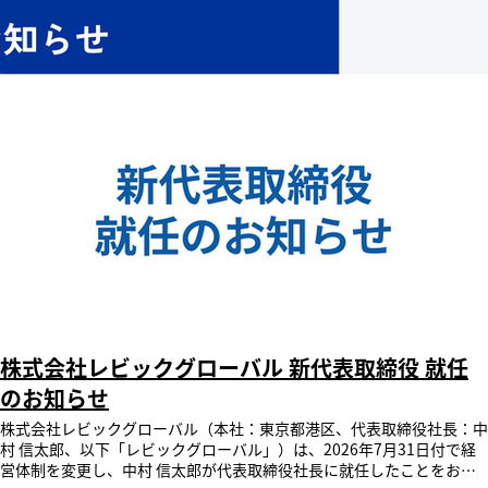
信太郎、以下「レビックグローバル」）は、多機能型 LMS「SmartSkill
Campus」の対応言語にフィンランド語・ノルウェー語・アルメニア
語・スロバキア語・ネパール語・クロアチア語・リトアニア語・マケド
ニア語の8言語を新たに追加し 、ユーザーインターフェース41言語標準
装備となりましたことをお知らせいたします。 SmartSkill Campusは
今後さらに多くの言語を追加していく予定です。多言語対応を通じて、
企業のグローバル展開や外国人材の教育を支援します。 多言語対応拡
大の背景 多機能型LMS「SmartSkill Campus」は、全世界で利用可能
なクラウド型SaaSサービスです。世界中への広域配信システムを採用
しており、どの国や地域からでも均質なアクセスと安定した利用を実現
しています。 近年、企業のグローバル展開が加速するにつれて、世界
各地の従業員や多様な国籍を持つ社員への教育機会の均等化が喫緊の課
題となっています。多言語対応されていないLMSでは、言語の壁が原因
で学習内容の理解度に差が生じたり、企業理念やコンプライアンスなど
の重要な情報の浸透が遅れたりといった課題が顕在化しています。 多
機能型LMS「SmartSkill Campus」はこれらの課題を解決するため、多
言語インターフェースの開発を拡大しています。世界中の従業員に対
し、母国語での教育機会を提供することで、言語の障壁を取り除き、学
株式会社レビックグローバル 新代表取締役 就任
習効果とエンゲージメントを飛躍的に向上させます。この機能開発によ
のお知らせ
り、グローバルな人財育成を加速させるとともに、DE&I（ダイバーシ
ティ・エクイティ＆インクルージョン）を推進する企業基盤の強化を目
株式会社レビックグローバル（本社：東京都港区、代表取締役社長：中
指してまいります。 機能概要 多機能型LMS「SmartSkill Campus」は
村 信太郎、以下「レビックグローバル」）は、2026年7月31日付で経
今回の機能開発で新たにフィンランド語・ノルウェー語・アルメニア
営体制を変更し、中村 信太郎が代表取締役社長に就任したことをお知
語・スロバキア語・ネパール語・クロアチア語・リトアニア語・マケド