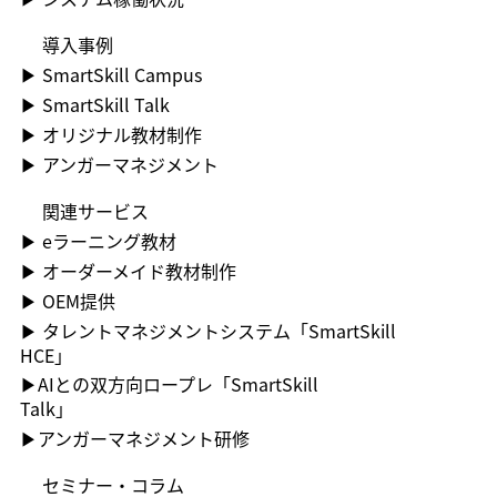
即戦力化や定着率向上に貢献します。 ◼︎ユーザーインターフェースに
調査では、この動的な人材ポートフォリオの取組が進んでいない企業ほ
す。 この結果、脳はネガティブな情報に敏感になり、感情の処理能力
れがそのまま早期離職（リテンションの悪化）の引き金になります。
33言語を標準実装 SmartSkill Campusでは、言語の壁による企業理念
ど、中長期的に求める人財の質と量の把握を課題と感じている傾向が明
が著しく低下します。 十分な睡眠がとれていないと、理性的な判断が
SmartSkill Talkなら、相手はAIのため、誰の目も気にせず、納得いくま
​導入事例
や業務マニュアルなど重要な情報の理解の差を解消することができま
らかになっています。 多くの組織が、勘や経験に頼った配置判断から
難しくなり、些細な刺激に対しても感情的な反応を示しやすくなるので
で何度でも練習し直せます。 24時間いつでもスマートフォンやPCから
す。 母国語での教育機会を提供することで、言語の障壁を取り除き、学
▶​ SmartSkill Campus
抜け出せずにいるのが実情です。 従業員の能力と業務内容のミスマッ
す。 原因3：「〜すべき」という完璧主義な思考の癖 「仕事は完璧にこ
アクセス可能で、「自分のペースで、遠慮せず確認しながら」練習でき
習効果とエンゲージメントの飛躍的な向上が期待できます。 ◼︎AI動画自
チは、個人のパフォーマンス低下にとどまらず、組織全体の競争力を蝕
▶​ SmartSkill Talk
なすべき」「常に相手の期待に応えるべき」といった完璧主義的な思考
る環境が、前を向いて挑戦し続けられる土台をつくります。 「聞き返
動字幕生成機能 SmartSkill Campusでは、日本語字幕をもとに、多言
む深刻な問題へと発展しかねません。 ここでは、ミスマッチが引き起
は、自分自身に高い基準を課すことになります。 この「べき思考」が
すことへの遠慮」を職場から取り除くことが、定着率を底上げする一番
語の字幕を自動生成します。 管理者は対象言語をチェックするだけ。
▶​ オリジナル教材制作
こす具体的なリスクについて解説します。 ［出典］ ・経済産業省「人
強いと、理想と現実の間にギャップが生じた際に、強い自己嫌悪や他者
の近道です。 シナリオも評価基準も、貴社の「正解」に合わせて自由
専門用語などは手動での上書きや「再翻訳」で補正でき、品質を保ちな
材版伊藤レポート2.0」（人的資本経営の実現に向けた検討会報告書）
▶​ アンガーマネジメント
への怒り、失望感といったネガティブな感情を抱きやすくなります。
自在 SmartSkill Talkは、コンビニ・飲食店・ホテル・小売店・製造現
がら多言語展開を運用に乗せられます。 受講者は動画プレーヤー上で
・人的資本経営コンソーシアム事務局「人的資本経営に関する調査結果
こうした認知の歪みは、心理的な柔軟性を失わせ、予期せぬ出来事に対
場・介護施設など、業種を問わず貴社独自の業務シーンやキャラクター
ワンタップで字幕言語を切り替えられます。 外国人スタッフの教育な
（概要）」2024年6月20日 モチベーション低下・組織の活力喪失 自身
関連サービス
して感情的に対処することしかできなくさせてしまうのです。 原因4：
設定を自由にカスタマイズ可能です。 さらに強みとなるのが、評価基
らSmartSkill Talk 外国人スタッフの接客教育において、
の能力や関心と合わない業務を続けることは、従業員のモチベーション
自分の感情を客観的に把握できていない 自分が今どのような感情を抱
準そのものもカスタマイズできるという点です。「敬語の適切さ」「報
現場のリーダーが直面する「教える時間の不足」と「言語・ニュアンス
▶ ︎eラーニング教材
を著しく低下させます。 仕事へのやりがいを見失い、受け身で業務を
いているのかを客観的に認識する能力（メタ認知）が低いと、感情に気
告・連絡・相談の型」「クレーム対応時の言い回し」など、貴社が現場
の壁」。 これらの課題をスマートに解決するのが、AIロープレ
こなすだけになると、新たな挑戦や改善への意欲も失われます。 この
▶ ︎オーダーメイド教材制作
づいた時にはすでに飲み込まれてしまっている状態になります。 例え
で求める“正解”を評価項目として最大10件まで登録可能。AIはその基
『SmartSkill Talk』です。 AIを相手にいつでもどこでも「接客練習」が
ような従業員が増えることで、組織全体の雰囲気は停滞し、活力が失わ
ば、イライラの原因が「仕事のプレッシャー」なのか「単なる空腹」な
準に沿って、定性的かつ客観的にフィードバックを行います。 これに
▶ OEM提供
できる SmartSkill Talkでは、AIが「お客様」の役割を担い、リアルな
れていくリスクがあります。 チームパフォーマンスの低下 チームは
のかを把握できないと、適切な対処ができません。 自分の感情を冷静
より、「指導者によって評価やアドバイスの内容がバラバラで、何が正
接客シチュエーションを再現した高度な会話トレーニングが可能です。
個々のメンバーの能力が組み合わさることで機能します。 一人でも自
▶ ︎タレントマネジメントシステム「SmartSkill
に観察し、名付けるスキルが不足していると、感情の波にただ翻弄され
解か分からない」という状態を防ぎ、部署や拠点をまたいでも一貫した
24時間いつでもスマートフォンやPCからアクセスできるため、指導係
身の能力を発揮できていないメンバーがいると、その遅れを他のメンバ
HCE」
ることになり、コントロールする以前の段階でつまずいてしまいます。
基準でスタッフを育成できます。さらに部署やチーム単位でロープレを
が付きっきりになる必要はありません。 現場で頻出する実践的なフレ
ーがカバーする必要が生じ、チーム全体の業務効率が低下します。 個
原因5：過去のネガティブな出来事を引きずってしまう 過去の失敗体験
管理できるグルーピング機能もあわせ持つため、「自部署に必要な練習
▶AIとの双方向ロープレ「SmartSkill
ーズを、スタッフ自身が納得いくまで何度も繰り返し練習することがで
人のパフォーマンス不振が、連携のミスや納期の遅延を引き起こし、最
やトラウマなど、処理しきれていないネガティブな出来事は、現在の感
と評価基準」を現場責任者自身の裁量で用意・運用できます。指導内容
きます。 貴社独自の業務シーンを完全再現 コンビニ、飲食店、ホテ
Talk」
終的にチーム全体の成果に悪影響を及ぼすことになります。 人材流出
情にも大きな影響を及ぼします。 似たような状況に遭遇した際に、過
の設計にかかっていた時間を、スタッフ一人ひとりと向き合う時間に振
ル、小売店など、業界や店舗ごとに求められる接客用語やシチュエーシ
による競争力の低下 成長意欲の高い優秀な人材ほど、自身の能力を活
​▶アンガーマネジメント研修
去の辛い記憶や感情が自動的にフラッシュバックし、過剰な防衛反応や
り向けられます。 「できた」という手応えが、エンゲージメントを高
ョンは千差万別です。 SmartSkill Talkは、一般的な日本語学習アプリ
かせない環境に不満を感じ、より良い活躍の場を求めて組織を去ってい
感情的な行動を引き起こすことがあります。 本人は目の前の出来事に
める AIによるフィードバックは、ヒアリング力・コミュニケーション
とは異なり、貴社の現場で実際に交わされるリアルな会話シーンに合わ
く傾向があります。 重要なスキルやノウハウを持つ人材の流出は、組
セミナー・コラム
反応しているつもりでも、実際には過去のネガティブな感情に動かされ
スキル・会話力など複数項目にわたって、良かった点・改善点を具体的
せて状況やキャラクター設定をカスタマイズできます。 これにより、
織にとって大きな損失です。 結果として、サービスや製品の質の低下