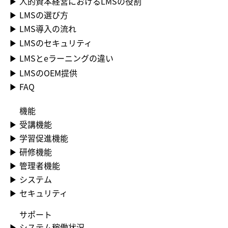
ります。 生まれ持った才能やこれまでの経験で培った能力を活かせる
▶ 人的資本経営におけるLMSの役割
た感情の存在を認め、その感情に飲み込まれずに自分の行動を選択でき
ャップを埋めるならSmartSkill Talk 「異文化への理解」や「やさしい
客現場でまず必要なのは、広範な日常会話ではなく「その職場で毎日必
ため、業務の習熟が早く、質の高いアウトプットが期待できます。 結
▶ LMSの選び方
るようになることです。 これは、適切な対処法を学び、実践すること
日本語」などの配慮は不可欠ですが、正しいビジネス日本語が定着する
ず使う特定のフレーズ」を完璧にマスターすることです。 マニュアル
果として、チームや組織全体の生産性向上に大きく貢献します。 これ
で誰もが向上させられるスキルです。 感情を適切に管理できるように
まで、忙しい現場のリーダーが付きっきりで指導を続けるのは時間的に
の文字を目で追うだけでなく、実際の接客シーンを想定した「声出し」
▶ LMS導入の流れ
が適材適所の最も直接的なメリットの一つです。 従業員満足度の向
なると、衝動的な言動で後悔することが減り、人間関係の改善や仕事の
もコスト的にも限界があります。 大切なのは、外国人スタッフが「自
や「発話トレーニング」を徹底することで、現場でとっさに言葉が出る
上・離職率の低下 自分の能力を活かして組織に貢献しているという実
▶ LMSのセキュリティ
パフォーマンス向上にもつながります。 なぜ？感情のコントロールが
分の日本語がちゃんと伝わっているのか」ともどかしさを抱えたまま働
ようになります。 こうした実践的な発話教育を手軽に、かつ自動化で
感は、従業員の仕事に対する満足度やモチベーションを高めます。 仕
苦手になってしまう5つの原因 感情のコントロールが難しいと感じるの
くのではなく、自信を持って自分の言葉でお客様や同僚と向き合えるよ
きるアプローチとして、最近ではAIロープレなどの対話型サービスが注
▶ LMSとeラーニングの違い
事へのやりがいを感じ、自身の成長を実感できる環境は、従業員のエン
は、決して意志が弱いからではありません。 その背景には、心身の状
うになること。 そして、その先で「この職場でやっていける」といき
目を集めています。 ▼外国人材の日本語教育は「SmartSkill Talk」 文
ゲージメントを向上させます。 このようなポジティブな状態は、組織
▶ LMSのOEM提供
態や思考の癖など、複数の要因が関係しています。 自分では気づきに
いきと働き続けてくれること——つまり、リテンション（定着）とエン
化の違いを理解してもらう 日本のマナーやルールを頭ごなしに強制す
への帰属意識を高め、優秀な人材の流出を防ぎ、離職率の低下につなが
くい原因が潜んでいることも少なくありません。 なぜ感情のコントロ
ゲージメント（愛着・貢献意欲）の両方を高めることです。 「現場に
るのではなく、「なぜその行動が必要なのか」という理由や背景にある
▶ FAQ
るというメリットがあります。 【関連記事のご紹介】 離職率を低下さ
ールが苦手になってしまうのか、代表的な5つの原因を掘り下げて見て
負担をかけず、外国人スタッフ自身が実務に必要な正しい対話力を確実
文化をセットで伝えることが重要です。 例えば「お辞儀の角度」を教
せる対策については「離職率を低下させる対策10選｜最新データから
いきましょう。 自身の状況と照らし合わせることで、具体的な対策へ
に定着させる」という課題をスマートに解決するのが、AIロープレ
える際も、それがお客様への敬意や歓迎の意を視覚的に伝えるためであ
読み解く原因と定着の秘訣」で詳しく紹介しています。 ぜひご参考く
機能
の第一歩が見つかるはずです。 原因1：ストレスの蓄積で心の余裕がな
『SmartSkill Talk』です。 「資格はあるのに、現場で通用しない」を
ると説明すれば、納得感が深まります。 同時に、受け入れ側の日本人
ださい。 採用・育成コストの最適化 適材適所の実現によって離職率が
くなっている 仕事や人間関係などで慢性的なストレスにさらされる
放置しない JLPTで高得点を取得していても、「現場特有のとっさの一
▶​ 受講機能
スタッフも相手の文化をリスペクトし、歩み寄る姿勢を見せることで信
低下すると、新たな人材を採用し、一から育成するためにかかるコスト
と、心身が常に緊張状態になります。 この状態が続くと、脳内でストレ
言が出てこない」「日本独自の配慮ある言い回しが分からない」という
頼関係が強固になり、定着率向上につながります。 外国人スタッフ用
を大幅に削減できます。 また、既存の従業員が持つ潜在能力や未発見
▶​ 学習促進機能
スホルモンであるコルチゾールが過剰に分泌され、感情を理性的にコン
声は、外国人材を受け入れる現場で頻繁に聞かれます。 本人はまじめ
のマニュアルを作成する 感覚的なニュアンスを徹底的に排除した、外
のスキルを把握し、それらを活かせる配置転換を行うことで、外部から
トロールする前頭前野の働きが低下します。 心の余裕、いわゆる「メ
に勉強してきたからこそ、「わかっているのに、できない」というギャ
▶​ 研修機能
国人スタッフ専用の「伝わるマニュアル」を整備しましょう。 テキス
新たな人材を採用せずとも、組織内のニーズを満たすことが可能になり
ンタルリソース」が枯渇し、普段なら気にならない些細なことにも過敏
ップは大きな自信喪失につながりかねません。 SmartSkill Talkは、AI
トは極力、一文を短くした「やさしい日本語」を使い、すべての漢字に
ます。 採用と育成の両面で、コストを最適化できるメリットが生まれ
▶​ 管理者機能
に反応してしまい、怒りやイライラといった感情が抑えきれなくなるの
が「相手役」を担い、実務シーンを再現した会話トレーニングを何度で
ルビを振るか、多言語対応にするのが鉄則です。 さらに、文字情報だ
ます。 適材適所が実現できない組織が抱えるリスク 適材適
▶​ システム
です。 【関連記事のご紹介】 管理職のメンタルヘルス研修については
も提供します。 「使える」という実感を積み重ねることで、知識と現
けに頼らず、実際の動作を写した写真やイラスト、解説動画を豊富に組
所な人材配置が実現できない場合、組織は多くのリスクを抱えることに
「管理職の「怒り」を「信頼」に変えるメンタルヘルス研修」で詳しく
場力の差を埋め、本人の自信そのものを育てます。 「聞き返せる」心
み込むことで、日本語力に左右されず、誰でも一目で正しい業務イメー
▶​ セキュリティ
なります。 これは決して一部の企業だけの問題ではありません。 経済
紹介しています。 原因2：睡眠不足が脳の感情処理能力を低下させてい
理的安全性が、リテンションを左右する 慣れない言語で働くこと自体
ジを再現できるようになります。 ■学習管理システム「SmartSkill
産業省が公表した「人材版伊藤レポート2.0」では、人材戦略に求めら
る 睡眠は、脳が情報を整理し、心身の疲労を回復させるための重要な
が、非母語話者にとって特有の心理的負荷を伴います。 「分からない
Campus」で外国人材の育成・教育をサポート SmartSkill Campusは
れる共通要素の一つとして「動的な人材ポートフォリオ」の構築を挙げ
​サポート
時間です。 睡眠不足が続くと、感情のブレーキ役を担う前頭葉の機能
ことがあっても、聞き返してもう一度確認するのは気が引ける」——そ
多言語対応とAI機能の活用により、外国人材の育成・教育を効率化し、
ていますが、人的資本経営コンソーシアム事務局が2024年に実施した
▶​ システム稼働状況
が低下し、逆に不安や恐怖を感じる扁桃体が過剰に活動しやすくなりま
うした遠慮が積み重なると、小さなミスの蓄積や孤立感につながり、そ