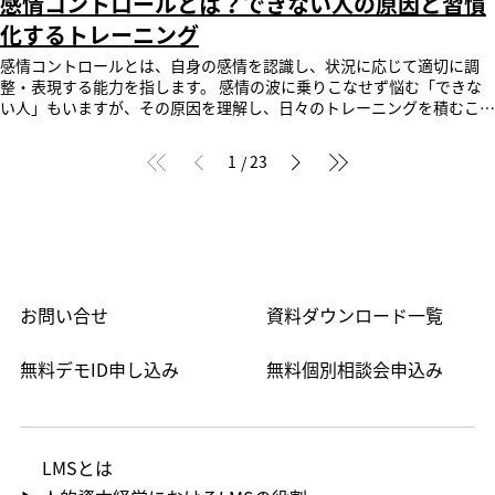
感情コントロールとは？できない人の原因と習慣
要があります。 スタッフ自身が正しいフレーズやフローを何度も繰り
にうまくSOSを出せない」という状態が続くと、スタッフは職場で強い
的・メリット・進め方を徹底解説！」で詳しく紹介しています。 ぜひ
返しインプットし、アウトプットを通じて体得できる『仕組み』を併せ
孤立感を抱くようになります。 このコミュニケーション不全から生ま
化するトレーニング
ご参考ください。 人手不足時代における人材の最大活用 少子高齢化に
て用意することが不可欠です。 近年は、外国人スタッフ向けのマニュ
れる孤独感は、働くモチベーションを著しく低下させ、職場への帰属意
伴う労働人口の減少により、多くの業界で人手不足が深刻な課題となっ
感情コントロールとは、自身の感情を認識し、状況に応じて適切に調
アルを作成や、AIロープレ等のデジタルツールを活用し、現場に負担を
識を奪うため、結果として「早期離職」を招く最大のトリガーとなって
ています。 限られた人材で高い成果を出し続けるためには、一人ひと
整・表現する能力を指します。 感情の波に乗りこなせず悩む「できな
かけずに日本語や業務の定着を図る企業が急増しています。 ■学習管理
います。 ▼早期離職防止！AIロープレで外国人材の日本語教育を強化
りの生産性を最大化することが不可欠です。 従業員が自身の能力や適
い人」もいますが、その原因を理解し、日々のトレーニングを積むこと
システム「SmartSkill Campus」で外国人材の育成・教育をサポート
する方法はこちら 教育体制の整備が難しい 多くの現場では外国人スタ
性を活かせない配置では、本来発揮されるべきパフォーマンスが抑制さ
で、誰でもスキルとして習得できます。 この記事では、感情のコント
SmartSkill Campusは多言語対応とAI機能の活用により、外国人材の育
ッフ向けの専用カリキュラムが存在せず、既存の日本人向けマニュアル
れてしまいます。 組織全体の競争力を維持・向上させるためにも、
ロールがうまくいかない原因と、感情に振り回されない自分になるため
成・教育を効率化し、即戦力化や定着率向上に貢献します。 ◼︎ユーザー
をそのまま流用しているのが実態です。 しかし、前提となる文化的背
個々の能力を最大限に引き出す適材適所な配置が求められます。 【関
1
23
/
の具体的なトレーニング方法を解説します。 自分を責めるのではな
インターフェースに33言語を標準実装 SmartSkill Campusでは、言語
景や日本語の語彙力が異なるため、これではポテンシャルを発揮できま
連記事のご紹介】 生産性向上については「生産性向上とは？メリッ
く、適切な知識と方法で対処していきましょう。 株式会社レビックグ
の壁による企業理念や業務マニュアルなど重要な情報の理解の差を解消
せん。 さらに、指導側である店舗リーダーや先輩社員も日々の現場オ
ト・具体的な施策と取り組み、成功事例を解説」で詳しく紹介していま
ローバルは、一般社団法人日本アンガーマネジメント協会の運営会社で
することができます。 母国語での教育機会を提供することで、言語の
ペレーションに追われており、外国人特有のつまずきに寄り添った個別
す。 ぜひご参考ください。 変化の激しい市場環境への対応 DXの推進、
す。 アンガーマネジメントの研修プログラムでは、「感情のマネジメ
障壁を取り除き、学習効果とエンゲージメントの飛躍的な向上が期待で
指導の時間を十分に確保できないという環境側の課題もあります。 文
グローバル化、新たなテクノロジーの登場など、ビジネスを取り巻く環
ント」を軸に、良好な人間関係と組織の活性化を促します。 これによ
きます。 ◼︎AI動画自動字幕生成機能 SmartSkill Campusでは、日本語
化や習慣の違いがある 日本独自の「空気を読む」文化や、1分1秒を遵
境は目まぐるしく変化しています。このような環境下で組織が生き残
り、心理的安全性の向上と健康経営の実現をトータルにサポートいたし
字幕をもとに、多言語（26言語）の字幕を自動生成します。 管理者は
守する時間感覚、相手との関係性に応じた細かな敬語の使い分けは、外
り、成長を続けるためには、市場の変化に迅速かつ柔軟に対応できる体
ます。 サービスの詳細については、公式ページをご覧ください。 目次
対象言語をチェックするだけ。専門用語などは手動での上書きや「再翻
国人スタッフにとって非常に難解な概念です。 彼らの母国では「指示
制が必要です。 特定の業務や役割に人材を固定するのではなく、事業
お問い合せ
資料ダウンロード一覧
感情コントロールで目指すのは「感情に振り回されない自分」 なぜ？
訳」で補正でき、品質を保ちながら多言語展開を運用に乗せられます。
されたタスクを正確にこなすこと」こそが美徳とされるケースも多く、
戦略や外部環境の変化に応じて、最適な人材を再配置できる動的な組織
感情のコントロールが苦手になってしまう5つの原因 【緊急対処法】今
受講者は動画プレーヤー上でワンタップで字幕言語を切り替えられま
日本の接客で求められる「自発的な気づき」や「先回りの行動」との間
であることが、競争優位性を保つ鍵となります。 適材適所の人材配置
すぐできる！高ぶる感情を鎮める3つのステップ 感情コントロールを習
す。 定期的な1on1面談で本音や課題を吸い上げる 全体ミーティングや
に認識のギャップが生じます。 この価値観の違いを無視してマニュア
無料デモID申し込み
無料個別相談会申込み
がもたらす3つのメリット 適材適所な人材配置は、組織と従
慣化する！毎日のトレーニング方法5選 【シーン別】職場で役立つ感情
周囲に人がいる環境では、外国人が「わからない」「困っている」と本
ルを押し付けても、互いのストレスにつながるため、まずは日本の文化
業員の双方に多くのメリットをもたらします。 従業員が自身の能力を
コントロール術 アンガーマネジメントを正しく学び、感情コントロー
音を漏らすのは難しいものです。 週に1回、あるいは隔週に1回、10〜
を理解してもらうことが重要です。 外国人スタッフの教育のポイン
最大限に活かせる環境で働くことは、個人の成長だけでなく、組織全体
ルのスキルを習得する まとめ 感情コントロールに関するよくある質問
15分でも良いので個別の1on1ミーティングを設けましょう。業務の進
ト 外国人スタッフを短期間で即戦力化し、店
のパフォーマンス向上に直結します。 ここでは、代表的な3つのメリッ
感情コントロールで目指すのは「感情に振り回されない自分」 感情コ
捗だけでなく、「生活で困っていることはないか」「職場の人間関係で
舗の主戦力へと育てるためには、指導アプローチを「外国人視点」へと
トについて解説します。 生産性の向上 従業員が自身の得意分野や関心
ントロールの本当の意味は、感情を無理に抑圧したり、なくしたりする
悩んでいないか」といった心理的なケアを行うことで、孤立を防ぎ、早
LMS​とは
転換する必要があります。 現場の教育負荷を抑えつつ、効果を生む3つ
の高い業務に取り組むことで、仕事への集中力やパフォーマンスが高ま
ことではありません。 目指すべき目標は、怒りや不安、悲しみといっ
期離職の防止に繋がります。 外国人労働者とのコミュニケーションギ
のアプローチを解説します。 現場で頻出する日本語フレーズの指導 接