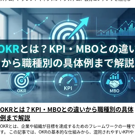
す。他システムとの連携も可能で、学習履歴の一元管理によるデータド
しています。 社名 ：株式会社レビックグローバル 本 社 ：東京
企業の人財戦略課題を解決するソリューションを提供する株式会社レビ
リブンの戦略人事を実現します。 導入企業は450社以上、会員サービス
都港区芝1-5-9 住友不動産芝ビル2号館4階 代表者 ：代表取締役社
ックグローバル（本社：東京都港区、代表取締役社長：中村 信太郎、
を含めたユーザーは200万名を超え、世界中で活用されています。 株式
長 中村 信太郎 事業内容 ：LMS（学習管理システム）・タレントマネ
以下「レビックグローバル」）は、タレントマネジメントシステム
会社レビックグローバルについて レビックグローバルは、株式会社ウ
ジメントシステム・AIロープレ・eラーニングコンテンツ・企業向け動
「SmartSkill HCE（スマートスキル エイチシーイー）」に、「AIナビ
ィザスのグループ会社で1977年設立。LMS（学習管理システム）、タ
画提供等のソリューション事業、アンガーマネジメントの個人向け資格
ゲーター」機能を新たに実装したことをお知らせいたします。 本機能
レントマネジメントシステム、eラーニングコンテンツ、企業向け動画
取得並びに会員事業・企業法人向け研修事業 URL ：
は、従来の「手続きや管理のためにログインするシステム」から、「シ
を提供しています。会社創立以来、蓄積した高度な技術力とノウハウを
https://www.revicglobal.com 本件に関するお問い合わせ先 株式会社レ
ステムがユーザーに寄り添い、行動を導く伴走型のシステム」への進化
ベースに最適なサービスを提供しています。 ● 社名 ：株式会社レ
ビックグローバル 担当：稲見/久内/安孫子 所在地：〒105-0014 東京
を実現する新機能です。画面に表示されるチャットウィンドウを通じ
ビックグローバル ● 本 社 ：東京都港区芝1-5-9 住友不動産芝ビル2
都港区芝1-5-9 住友不動産芝ビル2号館4階 TEL：03（6824）9782
て、経営層、人事管理者、現場の上司、そして一般社員にいたるまで、
号館4階 ● 代表者 ：代表取締役社長 中村 信太郎 ● 事業内容 ：
FAX: 03（6824）9785 email：po-accountsales@revicglobal.com
すべてのユーザーの視点に立ち、それぞれが今、対応すべき事項を先回
LMS（学習管理システム）・タレントマネジメントシステム・eラーニ
URL：https://www.revicglobal.com/
りして提示。これまでの「経営・人事のためのタレントマネジメント」
ングコンテンツ・企業向け動画提供等のソリューション事業、アンガー
から、「社員一人ひとりが能動的に使いたくなるタレントマネジメン
マネジメントの個人向け資格取得並びに会員事業・企業法人向け研修事
ト」への変革を強力にサポートします。 開発の背景：手続きのための
業 ● URL ：https://www.revicglobal.com 本件に関するお問い合わ
ツールから、自律的な成長を促す存在へ これまで多くの企業におい
せ先 ● 株式会社レビックグローバル ● 担当：稲見/久内/安孫子 ● 所在
て、タレントマネジメントシステムは「目標設定や評価手続きのため
地：〒105-0014 東京都港区芝1-5-9 住友不動産芝ビル2号館4階 ●
に、必要に応じてログインするもの」という側面が強く、どうしても受
TEL：03（6824）9782 FAX: 03（6824）9785 ● email：po-
動的な運用になりがちでした。また、せっかく蓄積したデータや学習コ
accountsales@revicglobal.com ● URL：
ンテンツも、ユーザー自身が「探して使う」必要があり、これが活用の
https://www.revicglobal.com/
形骸化や、人事・マネージャーによる人力での督促業務の負担につなが
OKRとは？KPI・MBOとの違いから職種別の具体
っていました。 こうした背景から、レビックグローバルは、システム
例まで解説
を開くだけでAIがユーザーに寄り添い、次の行動を示唆してくれる「AI
ナビゲーター」機能を開発いたしました。手続きのための管理ツールと
OKRとは、企業や組織が目標を達成するためのフレームワークの一種です。 この記事では、OKRの基本的な仕組みから、混同されやすいKPIやMBOとの違い、さらには具体的な導入ステップや職種別の設定例までを網羅的に解説します。 OKRへの理解を深め、自社の目標管理に活かすためのポイントを掴むことができます。 AI搭載の人財戦略ツール「SmartSkill HCE」は、目標管理機能でOKRの運用を支え、AIナビゲーターの活用で形骸化を防ぐ、新しいタレントマネジメントシステムです。 サービスの詳細や機能については、公式ページをご覧ください。 目次 OKRとは？多くの成長企業が採用する目標管理フレームワーク なぜ今OKRが注目されるのか？導入で得られる4つのメリット OKRとKPIの決定的な違い OKRとMBOで異なる3つのポイント OKR導入を成功させる5つのステップ 【職種別】OKRの設定例と書き方サンプル OKRを導入した企業の取り組み OKRの運用を形骸化させないための3つの注意点 データとAIでOKR運用を加速する「SmartSkill HCE」 まとめ OKRの運用や目標設定に関するよくある質問 OKRとは？多くの成長企業が採用する目標管理フレームワーク OKRとは、「Objectives and Key Results（目標と主要な結果）」の略称で、組織と個人の目標を連動させ、全体の方向性を一致させるための目標管理フレームワークです。 GoogleやIntelなどの世界的な企業が導入したことで知られ、多くの成長企業で採用されています。 OKRの目的は、単なる業績評価ではなく、組織全体の優先事項を明確にし、チームと個人のエンゲージメントを高めることにあります。 このマネジメント手法は、変化の速いビジネス環境において、組織が一丸となって高い目標へ挑戦する文化を醸成する上で効果的です。 OKRの「O」と「KR」が示す2つの構成要素 OKRは、その名の通り「O（Objectives）」と「KR（Key Results）」という2つの要素で構成されます。 「O」が意味するのは、チームや個人が目指すべき「定性的」な目標です。 これは、モチベーションを高めるような、挑戦的で心躍るような言葉で表現されることが理想です。 一方、「KR」とは、その目標（O）の達成度を測定するための「定量的」な指標を指します。 OKRのKRは、Oという目標が達成された状態を具体的な数値で示すものであり、通常3〜5個設定されます。 この2つの要素の組み合わせによって、目指すべき方向性と具体的な達成基準が明確になります。 達成度60〜70%を目指す「ストレッチゴール」の考え方 OKRの大きな特徴の一つに、「ストレッチゴール」という考え方があります。 これは、通常業務の延長線上では達成が難しい、挑戦的な目標を設定することを意味します。 そのため、OKRにおける目標達成の理想的な水準は、100%ではなく60%から70%とされています。 もし達成率が100%だった場合、それは目標設定が簡単すぎたと判断されます。 この60〜70%という基準は、チームや個人がコンフォートゾーンを抜け出し、最大限の能力を発揮してイノベーションを生み出すことを促すための仕組みです。 なぜ今OKRが注目されるのか？導入で得られる4つのメリット OKRが注目される理由は、変化の激しい現代のビジネス環境において、組織の俊敏性と従業員の自律性を高める上で多くのメリットがあるからです。 具体的にどのようなメリットがあるのか、4つの観点から解説します。 会社のビジョンと個人の目標が一致しやすくなる OKRは、会社のトップレベルの目標から部門、チーム、そして個人の目標へと段階的に設定されるツリー構造を持っています。 これにより、従業員一人ひとりが自身の業務が会社全体のビジョンや戦略にどのように貢献しているのかを明確に理解できます。 結果として、組織全体が一貫した方向性を持って業務に取り組むことが可能となります。 従業員のエンゲージメント向上につながる 自身の目標が組織の成功に直結しているという感覚は、仕事への当事者意識やモチベーションを高める大きな要因です。 また、OKRは原則として人事評価と直接結びつけないため、従業員は失敗を恐れずに挑戦的な目標に取り組めます。 このような環境が、自律的な学びや成長を促し、結果的にエンゲージメントの高い組織風土を醸成するのです。 この点が、OKRのメリットとして特に注目されています。 【関連記事のご紹介】 エンゲージメントについては「エンゲージメントとは？意味や高める方法、測定方法を解説」で詳しく紹介しています。 ぜひご参考ください。 チーム内のコミュニケーションが活性化する OKRを導入すると、チーム内のコミュニケーションが活発化するメリットもあります。 OKRは全社的に公開されることが基本であり、他部署や他チームがどのような目標に向かっているのかを誰もが把握できます。 さらに、週に一度の「チェックイン」と呼ばれる進捗確認ミーティングや、上司と部下の1on1ミーティングが推奨されており、目標達成に向けた対話の機会が定期的に生まれます。 こうした取組みにより、組織内の風通しが良くなります。 優先すべき業務が明確になり生産性が向上する ビジネスの現場では、数多くの業務の中から何に注力すべきかを見極める必要があります。 OKRのメリットは、この優先順位付けを明確にすることです。 OKRでは、目標に対して主要な結果を3〜5個程度に絞り込むことが推奨されます。 これにより、チームや個人は「今、最も重要なことは何か」を常に意識して行動できます。 重要な業務にリソースを集中投下することで、組織全体の生産性向上につながるのです。 【関連記事のご紹介】 生産性向上については「生産性向上とは？メリット・具体的な施策と取り組み、成功事例を解説」で詳しく紹介しています。 ぜひご参考ください。 OKRとKPIの決定的な違い OKRとKPIは、どちらも目標達成のために用いられるフレームワークですが、その役割と目的には明確な違いがあります。 両者は対立する概念ではなく、相互に補完し合う関係にあり、多くの企業で併用されています。 それぞれの違いを正しく理解し、適切に使い分けることが重要です。 目的（OKR）と計測指標（KPI）という役割の違い OKRとKPIの最も大きな違いは、その役割にあります。 OKRが組織やチームが目指すべき「目的」と、その達成を定義する「主要な結果」を示すのに対し、KPIは、日々の業務プロセスが順調に進んでいるかを計測するための「指標」です。 例えるなら、OKRはカーナビの「目的地」であり、KPIは運転中の「速度計」や「燃料計」に相当します。 KPIを日々の活動の健康診断としてモニタリングしつつ、OKRでより高い目標達成を目指すという使い分けが効果的です。 OKRとMBOで異なる3つのポイント OKRとMBO（目標管理制度）は、どちらも目標を設定し管理する手法ですが、その運用思想にはいくつかの違いがあります。 MBOが個人の業績評価に主眼を置くことが多いのに対し、OKRは組織全体の目標達成と、それに向けたチームの連携や個人の成長を重視する点で異なります。 評価サイクルの頻度 OKRとMBOの大きな違いの一つは、目標設定と評価を行うサイクルの頻度です。 MBOは、通常、半期または通期（6ヶ月〜1年）という長い期間で目標を設定し、評価を行います。 一方、OKRは、四半期（3ヶ月）を基本とする短いサイクルで運用されるのが一般的です。 この短いサイクルにより、市場やビジネス環境の変化に迅速に対応し、目標を柔軟に見直しながらアジャイルに業務を進めることが可能になります。 人事評価との関連性 人事評価との関連性も、OKRとMBOの重要な違いです。 MBOでは、設定した目標の達成度が人事評価や報酬に直接的に結びつくことが一般的です。 これに対し、OKRは原則として人事評価とは切り離して運用されます。 その目的は、評価を気にすることなく、社員が自発的に挑戦的な「ストレッチゴール」を設定できるようにするためです。 これにより、イノベーションや個人の成長を促す文化が醸成されやすくなります。 目標の共有範囲 目標が共有される範囲にも、OKRとMBOでは違いがあります。 MBOの場合、設定された目標は主に上司と本人の間でのみ共有され、他の社員に公開されることは少ないのが一般的です。 一方で、OKRは、CEOからインターンまで、全従業員の目標が社内全体に公開されることを原則としています。 この高い透明性により、組織内の他のメンバーが何を目指しているのかを誰もが理解でき、部門を超えた連携や協力が生まれやすくなります。 OKR導入を成功させる5つのステップ OKRの導入は、単にツールを導入するだけでは成功しません。 組織全体でその思想を理解し、適切なプロセスを踏むことが不可欠です。 ここでは、OKRをスムーズに導入し、効果的なマネジメントを実現するための基本的な5つのステップを紹介します。 STEP1. 組織全体のOKRを設定する OKR導入の最初のステップは、組織全体のOKRを設定することです。 これは経営陣が中心となり、企業のミッションやビジョン、中期経営計画などに基づいて行います。 この全社OKRは、今後3ヶ月間で組織が達成したい最も重要な目標を明確に示すものです。 ここで設定されたOKRが、後続のチームや個人のOKR設定における指針となります。 具体的で、かつ組織全体を鼓舞するような目標を設定することが重要です。 STEP2. チーム・部署のOKRに落とし込む 組織全体のOKRが設定されたら、次に各チームや部署のOKRへと落とし込みます。 チームのマネージャーとメンバーが協力し、全社OKRにどのように貢献できるかを考え、自分たちのチームが担うべき目標を定義します。 このプロセスでは、全社OKRとの整合性を保ちつつ、チームの役割や専門性を反映させることが求められます。 チームのOKRは、その下の個人のOKR設定の基盤となるため、具体的で測定可能な内容にする必要があります。 STEP3. 個人のOKRを設定する チームのOKRが固まったら、最終的に個人のOKRを設定します。 各従業員が、チームのOKR達成に向けて自身がどのような役割を果たし、どのような成果を出すべきかを考えます。 この際、上司との1on1などを通じて、目標の難易度や内容についてすり合わせを行うことが重要です。 個人の目標は、チームの目標と連動している必要がありますが、個人の成長やキャリア志向を反映させることで、より高いモチベーションを引き出すことができます。 【関連記事のご紹介】 キャリアパスについては「キャリアパスとは？キャリアパス制度導入のメリットや具体的な設計方法を人事向けに徹底解説！」で詳しく紹介しています。 ぜひご参考ください。 STEP4. 定期的な進捗確認（チェックイン）を行う OKRは設定して終わりではありません。 目標達成に向けた進捗を定期的に確認し、軌道修正を行うプロセスが不可欠です。 これを「チェックイン」と呼び、週に1回程度のミーティングや1on1を通じて行われるのが一般的です。 チェックインでは、進捗状況の共有だけでなく、目標達成を妨げている課題や障害について話し合い、解決策を検討します。 この継続的なコミュニケーションが、OKRマネジメントを機能させる鍵となります。 STEP5. 期間終了後に成果を振り返る 四半期の終了時には、設定したOKRの最終的な成果を振り返ります。 このプロセスでは、単純な達成度の評価だけでなく、「なぜその結果になったのか」という要因分析が重要です。 成功した点はさらに伸ばし、うまくいかなかった点は次のサイクルの学びとして活かします。 チーム全員で成果を称え合う「ウィンセッション」のような場を設けることも、モチベーション維持に効果的です。 この振り返りが、次のOKRマネジメントの質を高めます。 【職種別】OKRの設定例と書き方サンプル OKRを実際に設定する際には、具体的で分かりやすい記述が求められます。 ここでは、主要な職種別にOKRの設定例を簡単に紹介します。 自社の状況に合わせてカスタマイズする際の参考にしてください。 良いOKR例は、誰が見ても目指す方向と成功の基準が明確にわかるものです。 これから紹介するOKR例を参考に、効果的なOKR設定を目指しましょう。 営業職のOKR設定例 営業職のOKR例では、売上目標だけでなく、市場開拓や顧客満足度といった視点も重要になります。 挑戦的でチームを鼓舞するような目標を設定することがポイントです。 O：新規開拓市場において圧倒的なトップシェアを獲得する KR1：ターゲット市場での新規契約件数を前期比150%増の300件にする KR2：新規顧客からのアップセル・クロスセルで5,000万円の売上を創出する KR3：顧客満足度調査でNPSを+20ポイント向上させる エンジニア職のOKR設定例 エンジニア職のOKR例では、新機能開発だけでなく、システムのパフォーマンス改善やユーザー体験の向上といった品質面での目標設定が考えられます。 O：ユーザーに感動を与える、業界最高水準のプロダクト体験を実現する KR1：主要画面のページ表示速度を平均0.5秒以下に改善する KR2：ユーザーテストにおけるタスク完了率を95%以上に引き上げる KR3：致命的なバグの発生件数を四半期でゼロにする 人事部門のOKR設定例 人事部門のOKR例は、採用活動や人材育成、組織文化の醸成など、多岐にわたります。 組織の成長を人材の側面から支える目標を設定します。 O：全従業員が誇りを持ち、成長を実感できる組織を構築する KR1：従業員エンゲージメントサーベイのスコアを全項目で10%向上させる KR2：戦略的に重要なポジションの離職率を3%未満に抑制する KR3：社内公募制度を利用した異動者数を20名創出する マーケティング職のOKR設定例 マーケティング職のOKR例では、リード獲得数のような量的な指標に加え、ブランド認知度や顧客との関係性構築といった質的な目標も重要です。 O：自社ブランドを業界における第一想起の存在にする KR1：Webサイトからのオーガニック検索経由でのリード獲得数を月間1,000件にする KR2：主要キーワードでの検索順位1位表示を10個獲得する KR3：ブランド指名検索数を前年同期比で200%増加させる OKRを導入した企業の取り組み OKRは国内でも複数の企業が公式に取り組みを公表しています。 ここでは、3社がそれぞれ公式に発信している内容をもとに、企業ごとの特徴的な視点を紹介します。 メルカリ｜クリエイティブ組織にOKRを浸透させる工夫 メルカリは、創業間もない時期からOKRを導入した、国内における先駆的な企業の1社です。 同社のデザイン部門が公式ブログで発信した内容によれば、入社するまでOKRという言葉自体を知らなかったメンバーも多く、「GoogleやFacebookも採用している」という触れ込みばかりが先行し、当初はあまり良い印象を持たれていなかったといいます。 また、設定した目標がまったく機能せず形骸化してしまう時期もあったと、率直に振り返られています。 それでも、OKRの運用と組織文化としての浸透を重ねる中で、デザイナーやクリエイティブ職のメンバーにとって、チームや個人の価値を開拓し、キャリアを構築していく上でプラスに働いてきたと結論づけられており、定性的な成果が測りにくい職種でもOKRが機能しうることを示す事例といえます。 ［出典］株式会社メルカリ、「クリエイターとOKR大冒険」Mercari Design Blog、 https://note.com/mercari_design/n/n915bce1f7fe1 Sansan｜エンジニアリング組織での具体的なOKR設定 名刺管理サービスなどを展開するSansanは、公式のテックブログでエンジニアリング組織の取り組みを発信しています。 同社のマスターデータを扱うグループでは、サービス横断的な業務ノウハウが各チームに分散し、開発初期にスピードを優先した設計が運用フェーズでの負債となっているという課題を抱えていました。 この状況を打破するため専任チームを立ち上げ、「運用にかかる工数を月30時間削減する」という定量的なOKRを掲げて、具体的な改善プロジェクトを推進しています。 定性的になりがちなエンジニアリング組織の目標を、あえて工数削減という数値に落とし込んでいる点は、Key Resultsの設定例として参考になります。 ［出典］Sansan株式会社、「運用改善チームとして、月30時間の運用工数削減に取り組んだ話」Sansan Tech Blog、https://buildersbox.corp-sansan.com/entry/2025/08/25/120000 花王｜MBOからOKRへ転換した大手企業の事例 化粧品・トイレタリー製品で国内トップクラスのシェアを持つ花王は、2021年より全社的にOKRを導入しています。 同社の公式発信によれば、花王グループのOKRでは、社員一人ひとりが「世の中をより良くするために、花王グループをより良い企業にするために、仕事を通して達成したいこと」を自ら掲げ、チャレンジを重ねていくとされています。 達成の目安は最低6〜7割とし、さらにその上を目指すワクワクするような挑戦を、社員自らが描くことを重視している点も特徴です。 目標を考える観点として「事業貢献」「ESG」「One team & My Dream」の3つを掲げており、社員個々のOKRは社内に公開されるため、部署や職種の枠を超えて、同じ想いや目標を持つ社員同士がつながれる仕組みになっているといいます。 従業員3万人を超える伝統的な大企業でも、全社的なOKRへの転換が可能であることを示す事例です。 ［出典］花王株式会社、「OKR 社員の活気あふれる職場」、https://www.kao-recruit.jp/about/okr.html OKRの運用を形骸化させないための3つの注意点 OKRは正しく運用すれば強力なツールとなりますが、導入方法や運用を誤ると、形骸化してしまうリスクもあります。 OKRを導入したものの、「ただ目標を立てるだけの儀式になった」「従業員の負担が増えただけだった」という事態は避けなければなりません。 ここでは、そうした失敗を未然に防ぎ、OKRを組織に根付かせるための3つの重要な注意点を解説します。 Key Results（主要な結果）をタスク（ToDo）にしない OKRの運用でよくある間違いが、KRを単なるタスクリストにしてしまうことです。 KRは「何をやるか」ではなく、「どのような成果を出すか」を定義するものでなければなりません。 例えば、「新機能Aを開発する」はタスクですが、「新機能Aによってユーザーの利用時間を15%向上させる」が成果に基づいたKRです。 この区別が曖昧になると、行動そのものが目的化してしまい、本来目指すべき成果が見失われるため難しい点です。 人事評価や報酬と直接結びつけすぎない OKRの達成度を、人事評価や給与・賞与と直接的に結びつけることには注意が必要です。 もし達成度が評価に直結すると、従業員はリスクを避けて達成可能な無難な目標しか設定しなくなります。 これでは、OKRの本来の目的である「挑戦的な目標への挑戦」が阻害されてしまいます。 評価はあくまで1on1などを通じた成長支援の一環と位置づけ、報酬とは切り離して運用することが、挑戦する文化を醸成する上で重要です。 【関連記事のご紹介】 心理的安全性については「心理的安全性の高め方｜ぬるま湯にしない4つの方法と実践メリット」で詳しく紹介しています。 ぜひご参考ください。 高すぎる目標設定でモチベーションを下げない ストレッチゴールはOKRの重要な要素ですが、あまりにも現実離れした目標を設定すると、かえって従業員のモチベーションを低下させる原因になります。 「どうせ達成できない」という無力感が広がり、チーム全体の士気が下がってしまう恐れがあります。 目標は、現在のチームの実力やリソースを考慮した上で、「困難ではあるが、最大限の努力と工夫をすれば達成の可能性がある」と感じられるレベルに設定することが求められます。 データとAIでOKR運用を加速する「SmartSkill HCE」 OKRは、概念自体はシンプルでも、週次のチェックインや進捗の可視化を継続することが運用の負担になりがちです。 AI搭載の人財戦略ツール「SmartSkill HCE」は、こうした運用の負担をAIの力で軽減し、OKRを形骸化させずに定着させることを支援します。 目標管理機能によるOKRの一元管理 SmartSkill HCEの目標管理・評価管理機能は、OKR形式・MBO形式のどちらにも対応しており、期ごとの目標設定から進捗の追跡、評価までを一元管理できます。 承認フローも柔軟にカスタマイズできるため、企業ごとに異なるOKRの運用ルールにも対応可能です。 形骸化を防ぐAIナビゲーターの活用 OKRが形骸化する大きな要因は、日々の業務に追われる中でチェックインや進捗確認が後回しになってしまうことです。 SmartSkill HCEのAIナビゲーターは、ログインするだけで一人ひとりの状況に応じた「次の一手」を先回りして届けます。進捗確認を忘れがちな社員にも、日常的な習慣として自然にOKRの運用が根付く仕組みを支えます。 LMSとの連携で育成効果を検証 OKRのKey Resultsを達成するためには、新しいスキルの習得が必要になる場面も少なくありません。 SmartSkill HCEは、多機能型LMS「SmartSkill Campus」と完全連携しており、目標達成に必要なスキルギャップを可視化した上で、そのまま関連する学習コンテンツにアクセスできます。 学習履歴も自動で連携されるため、OKRの達成度と育成施策の効果をあわせて検証できます。 まとめ OKRとは、組織と個人の目標を連動させ、挑戦的なゴールに向かって一丸となるための目標管理フレームワークです。 KPIやMBOとはその目的や運用方法に違いがあり、正しく理解して導入することが成功の鍵です。 本記事で解説したメリット、導入ステップ、職種別の具体例、そして注意点を参考に、自社の成長を加速させる目標管理の実現を目指してください。 OKRの運用や目標設定に関するよくある質問 OKRとKPIはどのように使い分ければ良いですか？ OKRは挑戦的な目標達成に、KPIは業務プロセスのモニタリングに用います。 OKRをカーナビの「目的地」、KPIを「速度計や燃料計」と捉え、両者を連携させて活用することが重要です。 OKRを人事評価に直接使ってはいけないのはなぜですか？ 評価と直結させると、社員が達成しやすい低い目標しか設定しなくなり、OKR本来の「挑戦を促す」目的が失われるためです。 評価はあくまで成長支援の一環とすべきです。 OKRで設定する目標の達成率は、なぜ60〜70%が理想とされるのですか？
いう従来の枠組みを超え、すべてのユーザーに伴走するパートナーとし