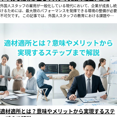
久内/安孫子 所在地：〒105-0014 東京都港区芝1-5-9 住友不動産芝ビ
化しており、もはや国内の人材だけでは事業の継続すら困難な状況に直
化のポイントを解説
外国人スタッフの雇用が一般化している現代において、企業が成長し続
ル2号館4階 TEL：03（6824）9782 FAX: 03（6824）9785 email：
面しています。 こうした不足する労働力を補うために、多くの企業が
けるためには、最大限のパフォーマンスを発揮できる環境の整備が必要
po-accountsales@revicglobal.com URL：
外国人労働者の採用へ舵を切っています。 しかし、彼らの役割は単な
不可欠です。 この記事では、外国人スタッフの教育における課題や、
https://www.revicglobal.com
る「労働力の補填」にとどまりません。多様な文化的背景や言語能力を
教育のコツを解説します。 外国人スタッフの教育にお悩みの人事・教
持つ外国人労働者は、企業のグローバル化やダイバーシティの推進を後
育担当者の方は、ぜひ最後までお読みいただき、自社の育成体制のヒン
押しする強力な原動力としても期待されています。 政府による受け入
トにしてください。 AIロープレ「SmartSkill Talk」は、外国人スタッ
れ体制の拡充 国内の深刻な人手不足に対応するため、政府や自治体は
フの日本語教育の効率化および強化を支援しています。 サービスの詳
外国人労働者の受け入れ拡大と定着支援を急速に推進しています。 特
細や機能については、公式ページをご覧ください。 目次 外国人スタッ
に大きな転換点となっているのが、在留資格「特定技能制度」の拡充と
フの雇用状況と背景 外国人スタッフの不十分な教育が生む4つの問題 外
運用見直しです。政府は受け入れ上限枠の引き上げや新分野の追加など
国人スタッフの教育が上手くいかない理由 外国人スタッフの教育のポ
を順次閣議決定しており、在留資格別でみても「専門的・技術的分野
イント 外国人スタッフの教育ならSmartSkill Talk まとめ Q&A 外国人ス
（特定技能や技術・人文知識・国際業務など）」の労働者は865,588人
タッフの雇用状況と背景 飲食店やコンビニ、
と全体の約34%を占め、前年比20.4%増と急成長しています。 こうし
ホテルのフロントなどで外国人スタッフが接客している姿は、今や日本
た公的なバックアップ体制が整備されたことで、これまで外国人採用に
の日常に溶け込んでいます。 日本国内における外国人住民の増加を実
慎重だった中小企業でも受け入れへのハードルが大幅に下がり、雇用の
感している方も多いのではないでしょうか。 厚生労働省の調査による
加速を後押ししています。 日本での労働を選ぶ外国人が増えている ア
と、令和7年10月末時点で外国人労働者数は2,571,037人で前年と比べ
ジアのいくつかの国々では、国内の経済基盤が依然として不安定であ
ると268,450人増加しており、過去最多の記録を更新しました。 同調査
り、若者が十分に能力を発揮できる職を手に入れることが難しいケース
の事業所数の産業別の割合を見ると、サービス業では27.6%と最も多い
や、物価に対して賃金水準が極めて低いといった課題を抱えています。
割合を占めています。 この背景にあるのは、国内の深刻な人手不足で
そのため、治安が良く、労働環境や社会インフラが整っている日本は、
す。 人材不足が顕著なサービス業界においても、今後外国人スタッフ
現在もなお「魅力的なキャリア形成の場」として選ばれ続けています。
の採用と活躍の場がさらに加速していくことは間違いありません。 出
直近のデータでは、国籍別でベトナムが605,906人（全体の23.6%）と
典：厚生労働省『「外国人雇用状況」の届出状況まとめ（令和７年10
適材適所とは？意味やメリットから実現するステ
最多を占める一方、インドネシア（前年比34.6%増）やミャンマー（前
月末時点）』 外国人スタッフの不十分な教育が生む4つの問題