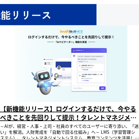
らせします。 レビックグローバルは、新体制のもと、「人財戦略の高
ニア語の8言語を追加し、41言語が標準装備となりました。 受講者は自
度化を支援するパートナー」として、さらなる企業価値の向上に努めて
身でインターフェースの表示言語を自由に選択することができ、ストレ
まいります。 氏名 新役職 旧役職 中村 信太郎 代表取締役社長 常務取締
スなく学習に取り組むことができます。 管理者側で受講者の表示言語
役 新代表取締役社長 中村 信太郎 コメント レビックグローバルは「ク
を設定することも可能です。 ＜SmartSkill Campusの対応言語：41言
ライアントファーストの実践」を基本運営方針に掲げ、お客様との丁寧
語＞ 日本語 英語 中国語（繁体字） 中国語（簡体字） イタリア語 スペ
な対話を通じて課題解決の方法論を模索し、サービスへ反映し続けてま
イン語 ドイツ語 フランス語 ポルトガル語 ロシア語 ポーランド語 チェ
いりました。 お客様の人財戦略における顕在課題はもとより、潜在課
コ語 韓国語 インドネシア語 ベトナム語 マレー語 タイ語 ミャンマー語
題まで深掘りして考え抜き、最適なソリューションへと繋げていくこと
クメール語 ヒンディー語 トルコ語 アラビア語 アムハラ語 ウクライナ
こそが、当社の生み出す付加価値であり責務であると考えています。
語 ルーマニア語 オランダ語 ギリシャ語 ハンガリー語 スウェーデン語
急激な社会変化の中で、企業における「人財育成」と「AI活用」の重要
セルビア語 ブルガリア語 デンマーク語 ヘブライ語 フィンランド語 ノ
性はかつてないほど高まっています。 当社は「HRテック×人財育成」
ルウェー語 アルメニア語 スロバキア語 ネパール語 クロアチア語 リト
のプロフェッショナルとして常に時代の先を見据え、独自価値を創造
アニア語 マケドニア語 なお、今後も順次、取扱い言語数の拡大を予定
し、お客様から選ばれ続ける存在となるよう誠実に努力を重ねてまいり
しております。 また、弊社は顧客から他の言語でのインターフェース
ます。 また、社員一人ひとりが誇りと働き甲斐を持って挑戦できる、
のご要望がある場合は、原則２週間以内に無償対応していますので、ご
活気ある組織づくりを推進します。 さらにウィザスグループの一員と
遠慮なくお申し付けください。 ■【公式HP】グローバル・多言語対応
してシナジーを最大限に発揮し、NSSKをはじめとするすべてのステー
レビックグローバルは、常に顧客の皆様の声に耳を傾け、サービス向上
クホルダーの皆様の信頼に応え、持続的な企業価値の向上と社会貢献を
に努めてまいりました。SmartSkill Campusはお客様の構想する「研修
果たしていく所存です。 新たな未来の創造に向け、全社一丸となって
教育グランドデザイン」を実現するソリューションとして、顧客の皆様
邁進してまいります。 今後とも変わらぬご支援とご鞭撻を賜りますよ
【新機能リリース】ログインするだけで、今やる
の期待に応えるべく、今後も機能開発・サービス向上に取り組んでまい
う、宜しくお願い申し上げます。 株式会社レビックグローバルについ
べきことを先回りして提示！タレントマネジメン
ります。 SmartSkill Campusとは SmartSkill Campusは、数万人規模
て レビックグローバルは、株式会社ウィザスのグループ会社で1977年
の同時接続を可能にする大企業向けの多機能型LMSです。従業員のスキ
設立。LMS（学習管理システム）、タレントマネジメントシステム、e
トシステム「SmartSkill HCE」が新たに『AIナビ
～AIが、経営・人事・上司・社員のすべてのユーザーに寄り添い、「迷
ルアップを戦略的に支援するための多彩な機能を実装しており、専任の
ラーニングコンテンツ、企業向け動画を提供しています。会社創立以
い」を解消。人財育成を「自動で回る仕組み」へ～ LMS（学習管理シ
ゲーター』機能を実装
カスタマーサクセスが各企業の活用方法や仕組み化を共に考え実行しま
来、蓄積した高度な技術力とノウハウをベースに最適なサービスを提供
ステム）、タレントマネジメントシステム、教育コンテンツを活用し、