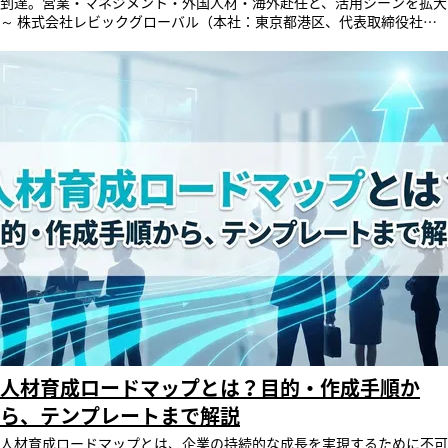
到達。営業・マネジメント・外国人材・海外赴任と、活用シーンを拡大
すべきタスクを、ログイン時にチャット上で自動案内。複雑なダッシュ
～ 株式会社レビックグローバル（本社：東京都港区、代表取締役社
ボードを都度確認せずとも、対応すべき事項を見逃さない環境を支えま
長：柏木 理、以下「レビックグローバル」）の開発・提供するAIを活
す。 「AIナビゲーター」の3つの特長 ＜１＞ 管理者の「督促業務」か
用した双方向ロープレツール「SmartSkill Talk（スマートスキル トー
らの解放と、社員の能動的な活用 これまで人事担当者や現場の上司が
ク）」について、2025年6月のリリースから約1年2ヶ月で、累計ID発行
手動で行っていた「評価を期限までに入力してください」「割り当てら
数が42,026件（4万件突破）に到達したことをお知らせいたします。 大
れた研修を消化してください」といった個別の催促業務を、AIナビゲー
手生命保険会社をはじめ、地方銀行、大手製薬会社、大手食品メーカ
ターがシステム内で自動的に代行します。管理者の負担を激減させると
ー、大手派遣会社など、業界を問わず導入が進んでおり、営業力強化や
同時に、社員にとっては「自身の成長のためのガイド」として機能する
アポイント取得率向上、新入社員の現場実践力向上、管理職向けの
ため、やらされるタレントマネジメントから、自発的に使いたくなるタ
1on1トレーニングなど、各社の課題に応じた多様な活用が広がってい
レントマネジメントへと、活用の質が大きく変わります。 ＜２＞ タス
ます。 背景：労働力不足と人的資本経営の潮流が後押しする「対話
ク対応から学びの実践までをシームレスに接続 タスクのリマインドだ
力」育成ニーズ 労働人口の減少が進む中、多くの企業では「人財の早
けでなく、学びの実践への導線としても機能します。AIナビゲーターが
期戦力化」が急務となっています。特に、営業や接客、マネジメントと
チャット上で案内する「期限が近い受講講座」から、多機能型
いった対人業務においては、知識としてどれだけ理解していても、実際
LMS「SmartSkill Campus」上での受講画面へその場でシームレスに遷
の場面でとっさに使いこなせるとは限りません。こうした「アウトプッ
移。案内から実践までの手間を省き、スムーズな学習行動を後押ししま
トの経験」の不足が、現場力を高める上での根強い課題となっていま
す。 ＜３＞ チャットウィンドウによる、全ユーザーを迷わせないUX シ
す。 あわせて、人的資本経営の広がりにより、これまで感覚や経験、指
ステムにログインすると、画面の決まった位置にAIナビゲーター（チャ
導者個人のスキルに頼りがちだった人財育成のあり方も、データに基づ
ット形式）が登場します。「どこを見ればいいか分からない」というユ
いて標準化・可視化する方向へと変化しています。上司や先輩による対
ーザーの迷いをなくし、経営層から一般社員まで、日々のログイン時に
面でのロールプレイングは、日程調整の負担や、指導内容・評価基準が
目を通すだけで「今やるべきこと・考えるべきこと」が直感的に把握で
担当者によってばらつくといった課題を抱えており、組織全体で一貫し
人材育成ロードマップとは？目的・作成手順か
きる、親しみやすくストレスフリーな操作環境を提供します。 公式HP
た育成の質を担保することが難しいという声も多く聞かれます。 こう
機能詳細は公式HPよりご確認いただけます。 ＜SmartSkill HCE 公式
ら、テンプレートまで解説
した中、時間や場所を問わず何度でも反復練習ができ、AIによる客観的
HP「AIナビゲーター」＞ https://sshce.revicglobal.com/9-
な評価によって育成の質を均一化できるAIロープレへの注目が高まって
人材育成ロードマップとは、企業の持続的な成長を実現するために不可欠な、中長期的な人材育成計画のことです。 この記事では、ロードマップの基本的な作り方から、すぐに活用できるテンプレートまでを網羅的に解説します。 計画が形骸化するのを防ぎ、効果的な人材育成を実現するための具体的な手順とポイントを押さえることが可能です。 AI搭載の人財戦略ツール「SmartSkill HCE」は、スキルやコンピテンシーの可視化でロードマップの現状把握を支え、AI活用で計画倒れを防ぐ、新しいタレントマネジメントシステムです。 サービスの詳細や機能については、公式ページをご覧ください。 目次 そもそも人材育成ロードマップとは？ なぜ今、人材育成にロードマップが必要とされるのか 人材育成ロードマップが形骸化する理由と、防ぐためのポイント 【6ステップで解説】人材育成ロードマップの具体的な作成手順 すぐに使える人材育成ロードマップのテンプレートを紹介 【職種・キャリア志向別】ロードマップ設計のポイント データとAIで実現する、人材育成ロードマップ「SmartSkill HCE」 まとめ 人材育成ロードマップに関するよくある質問 そもそも人材育成ロードマップとは？ 人材育成ロードマップは、企業の経営戦略と連動した、体系的な人材育成計画を示すものです。 社員一人ひとりが目指すべき姿と、そこへ至るまでの道筋を明確にすることで、効率的かつ効果的な成長を促します。 ここでは、その定義と関連用語との違いを解説します。 【関連記事のご紹介】 人材育成の基本については「人材育成で大切なこと7つ｜成功事例や階層別のポイント、フレームワークも解説」で詳しく紹介しています。ぜひご参考ください。 人材育成ロードマップの定義 人材育成ロードマップとは、社員が役職や等級に応じて、いつまでに、どのようなスキルや知識を、どういった方法で習得していくのかを具体的に示した計画書です。 個々の研修を点で行うのではなく、企業の経営目標達成というゴールから逆算し、必要なスキルセットを線で結び、体系的な育成の全体像を可視化します。 これにより、場当たり的ではない、戦略的な人材育成が可能となります。 「人材育成ロードマップ」と「人材育成計画」との違い 「人材育成ロードマップ」と「人材育成計画」は、多くの場合、ほぼ同じ意味で用いられます。 ただし、「ロードマップ」という言葉には、目標達成までの道のりや各ステップのつながりを、時系列に沿って視覚的に分かりやすく示すというニュアンスがより強く含まれます。 地図のように全体像を描くことで、社員自身が自身の現在地と目指すゴール、そして進むべきルートを直感的に理解しやすくなる点が特徴です。 なぜ今、人材育成にロードマップが必要とされるのか ビジネス環境が急速に変化し、働き方の多様化が進む現代において、戦略的な人材育成計画の重要性は増しています。 企業が持続的に成長するためには、場当たり的な教育ではなく、明確な指針に基づいた人材育成ロードマップが不可欠です。 ここでは、その具体的な理由を3つの観点から解説します。 経営ビジョンと個人のキャリアプランを連動させるため 企業の経営ビジョンや事業戦略と、社員一人ひとりのキャリアプランを連動させることは、組織全体のパフォーマンスを最大化する上で重要です。 人材育成ロードマップは、会社が社員に期待する役割やスキルを明確に示し、社員が自身の成長と会社の成長を重ね合わせるための共通言語となります。 これにより、社員は自身の業務が会社の目標達成にどう貢献するのかを理解し、モチベーション高く業務に取り組むことが可能になります。 育成担当者のスキルに依存しない一貫した教育を実現するため 教育が特定の管理職や先輩社員の経験や勘に頼る属人的な状態では、指導内容にばらつきが生じ、育成の質が安定しません。 また、その担当者が異動や退職をした場合に、育成ノウハウが失われるリスクもあります。 人材育成ロードマップを策定することで、全社で統一された育成基準が確立されます。 これにより、どの部署に配属されても、誰が指導担当になっても、一貫性のある質の高い教育を提供できる体制が整います。 社員の成長意欲を引き出しエンゲージメントを高めるため 社員が自身のキャリアの将来像を描けず、成長の道筋が見えない場合、学習意欲の低下や離職につながる可能性があります。 人材育成ロードマップによって、習得すべきスキルや次のステップが明確になることで、社員は具体的な目標を持って自己成長に取り組めます。 会社が自身のキャリア開発を真剣に支援してくれているという実感は、エンゲージメントを高め、人材の定着を促進します。 【関連記事のご紹介】 人材育成マネジメントについては「人材育成マネジメントとは？必要なスキルや育成の手法について徹底解説！」で詳しく紹介しています。ぜひご参考ください。 人材育成ロードマップが形骸化する理由と、防ぐためのポイント 多くの企業で、時間と労力をかけて作成した人材育成ロードマップが、いつの間にか活用されなくなる「形骸化」という課題が発生します。 計画倒れを防ぐためには、その原因を理解し、あらかじめ対策を講じることが不可欠です。 ここでは、形骸化の主な理由と、それを防ぐための具体的なポイントを解説します。 理由1：現状把握が不十分なまま作成される｜対策：客観的なデータでスキルを可視化する 形骸化の大きな原因の一つは、現場のスキルレベルや課題を正確に把握しないまま、理想論だけでロードマップを作成してしまうことです。 実態と乖離した計画は、実行が困難であったり、社員の納得感が得られなかったりします。 これを防ぐためには、タレントマネジメントシステムやスキルマップ、アセスメントツールなどを活用し、社員のスキルやコンピテンシーを客観的なデータで可視化することが重要です。 データに基づいた現状分析が、実効性の高い計画の土台となります。 理由2：現場に浸透せず、作成しただけで終わる｜対策：現場の管理職を巻き込み、全社的な協力体制を築く 人事部だけでロードマップを作成し、現場への説明や協力依頼が不十分な場合、現場の管理職や社員にとっては「やらされ仕事」となり、形骸化しやすくなります。 対策として、計画の策定段階から現場の管理職を巻き込み、意見をヒアリングすることが不可欠です。 また、完成後も全社説明会などを通じてロードマップの目的やメリットを丁寧に伝え、育成における管理職の役割を明確にすることで、全社的な協力体制を構築できます。 理由3：人事評価制度と連動していない｜対策：評価制度と連動させ、成長を正しく評価する ロードマップに沿ってスキルを習得し、努力を重ねても、それが昇給や昇格といった評価に結びつかなければ、社員のモチベーションは維持できません。 ロードマップを実効性のあるものにするためには、人事評価制度との連動が不可欠です。 例えば、ロードマップで定められたスキルの習得度や目標の達成度を評価項目に組み込む、あるいは昇格の必須要件とするなど、成長が正当に評価される仕組みを整えることが重要です。 【6ステップで解説】人材育成ロードマップの具体的な作成手順 効果的な人材育成ロードマップを作成するには、体系立てられた手順を踏むことが重要です。 ここでは、経営戦略との整合性を確保し、実用的な人材育成計画を策定するための具体的な作り方を6つのステップに分けて解説します。 この手順に沿って進めることで、網羅的で実効性の高いロードマップを作成できます。 STEP1：経営理念や事業戦略を再確認する 人材育成は、企業の経営目標を達成するための手段です。 したがって、ロードマップ作成の最初のステップは、自社の経営理念や中期経営計画、事業戦略を再確認することから始まります。 会社が将来どのような姿を目指しているのか、そのためにどのような人材が必要なのかという「育成のゴール」を明確に設定することが、全ての土台となります。 このゴールが曖昧なままでは、一貫性のない育成計画になってしまいます。 STEP2：等級や役職ごとに理想の人材像を定義する 次に、STEP1で明確にした育成のゴールから逆算し、等級や役職ごとに求められる理想の人材像を具体的に定義します。 この際、「リーダーシップを発揮できる」といった抽象的な言葉ではなく、「部下5名の目標設定と進捗管理を行い、チーム目標を達成できる」のように、具体的な行動レベルで求められるスキル、知識、行動特性を洗い出すことが重要です。 STEP3：現状のスキルレベルを可視化し課題を洗い出す 理想の人材像を定義したら、次は社員一人ひとりの現状を把握します。 スキルチェックシートを用いた自己評価や上司評価、1on1ミーティングでのヒアリング、タレントマネジメントシステム、あるいはアセスメントツールに蓄積されたデータなどを活用し、現状のスキルレベルを客観的に可視化します。 これにより、組織全体として、また個人として何が不足しているのかという課題が明確になります。 STEP4：理想と現状のギャップから育成の優先順位を決める STEP2で定義した「理想の人材像」とSTEP3で可視化した「現状のスキルレベル」を比較し、そのギャップを分析します。 このギャップこそが、育成すべき課題です。 全てのギャップを一度に埋めることは非現実的なため、事業戦略上の重要度や、多くの社員に共通して不足しているスキルなどを考慮し、育成課題に優先順位をつけます。 この優先順位付けが、効果的なリソース配分の鍵となります。 STEP5：育成手法とスケジュールを具体的に計画する 優先順位の高い育成課題に対して、具体的な育成手法とスケジュールを計画に落とし込みます。 育成手法には、現場での実務を通じて学ぶOJT、集合研修やeラーニングなどのOff-JT、資格取得支援などの自己啓発支援があります。 それぞれのスキルに最も適した手法を選択し、「誰が」「いつまでに」「どのレベルに到達するか」を時系列で具体的に計画表にまとめます。 【関連記事のご紹介】 具体的な研修プログラムの作成方法については「研修プログラムの作り方とは？ 効果を最大化する6つのステップ」で詳しく紹介しています。ぜひご参考ください。 STEP6：進捗を管理し定期的に計画を見直す仕組みを作る ロードマップは作成して終わりではありません。 定期的な1on1ミーティングや評価面談を通じて、計画通りに進んでいるか進捗を管理します。 また、ビジネス環境や事業戦略の変化に応じて、ロードマップ自体を柔軟に見直すことも重要です。 PDCAサイクルを回し、常に計画をアップデートしていく仕組みを構築することで、ロードマップは形骸化せず、生きたツールとして機能し続けます。 すぐに使える人材育成ロードマップのテンプレートを紹介 人材育成ロードマップをゼロから作成するのは大変な作業です。 そこで、基本的な項目を網羅したテンプレートを活用することで、効率的に作成を進めることができます。 ここでは、テンプレートの基本的な記入項目とその使い方、さらに具体的なテンプレートの例を紹介します。 テンプレートの記入項目と使い方 一般的な人材育成ロードマップのテンプレートには、以下の項目が含まれます。これらの項目を自社の状況に合わせてカスタマイズして使用します。 対象階層/役職新入社員、若手社員、中堅社員、管理職など、ロードマップの対象者を設定します。 期間対象者がその階層に在籍する標準的な期間（例：1〜3年目）を記載します。 育成ゴールその期間で到達すべき状態を具体的に記述します。 習得スキル/知識ゴール達成に必要なスキルや知識を具体的に列挙します。 育成手法OJT、Off-JT（集合研修、eラーニング）、自己啓発など、具体的な育成方法を記載します。 評価指標スキルの習得度を測るための具体的な基準や確認方法を設定します。 テンプレート例 以下は、若手社員を対象としたロードマップのシンプルなテンプレート例です。 項目 記入欄 対象階層 若手社員 期間 入社2年目〜3年目 育成ゴール 担当業務を自律的に遂行し、後輩への指導も担当できる 習得スキル・知識（専門スキル） 担当業務に関する専門知識、応用スキル 習得スキル・知識（ポータブルスキル） 問題解決能力、後輩指導スキル、プレゼンテーションスキル 育成手法（OJT） リーダーとして後輩指導を経験、小規模プロジェクトの主担当 育成手法（Off-JT） ロジカルシンキング研修、プレゼンテーション研修の受講 育成手法（自己啓発） 関連資格の取得支援 評価指標 半期ごとの目標達成度評価、研修後の理解度テスト、資格取得の有無 【職種・キャリア志向別】ロードマップ設計のポイント 社員のキャリア志向は多様化しており、全ての社員に画一的なロードマップを適用するのは効果的ではありません。 管理職を目指す人、専門性を追求する人、柔軟な働き方を望む人など、それぞれの志向性に合わせたロードマップを設計することで、個々のモチベーションを高め、能力を最大限に引き出すことができます。 管理職を目指す人向け 将来の管理職候補者向けのロードマップでは、個人の業務遂行能力に加えて、チームや組織を動かすためのスキル習得が中心となります。 具体的には、リーダーシップ、メンバーの動機付け、目標設定と進捗管理、人材育成、労務管理といったマネジメントスキルの習得を段階的に組み込みます。 また、経営視点を養うために、自部門だけでなく他部門の業務や全社の計数管理に関する知識を学ぶ機会を設けることも重要です。 専門性を深めたい人向け 特定の分野で高度な専門性を追求する、いわゆるスペシャリスト志向の社員には、その専門領域における知識と技術を深化させるためのロードマップが必要です。 業界の最新動向や先進技術の学習、関連資格の上位資格取得、社外のセミナーや学会への参加などを計画に盛り込みます。 さらに、その専門知識を組織に還元するための、後進指導や社内でのナレッジ共有、技術的な観点からの経営課題への提言といった役割を担うことも期待されます。 柔軟な働き方を望む人向け 特定の職務や役割に縛られず、複数のプロジェクトで活躍したり、ワークライフバランスを重視したりするなど、柔軟な働き方を望む社員も増えています。 このような志向を持つ社員向けのロードマップでは、特定の専門性だけでなく、様々な状況で応用できるポータブルスキルが重要になります。 コミュニケーション能力、プロジェクトマネジメント能力、自律的な業務遂行能力などを高める研修や経験を計画し、多様な業務に対応できるキャリア形成を支援します。 【関連記事のご紹介】 階層・目的別のおすすめ講座については「【2026年最新】eラーニング講座一覧｜階層・目的別おすすめ講座と、失敗しない選び方」で詳しく紹介しています。 ぜひご参考ください。 なお、こうした志向性に応じたロードマップ設計は、必ずしも会社が一方的に用意するものだけとは限りません。 SmartSkill HCEのAIキャリアアドバイザーのように、社員自身がAIとの対話を通じて、自分の志向に合ったキャリアの描き方を主体的に模索できる仕組みも広がっています。 AIとデータで実現する、人材育成ロードマップ「SmartSkill HCE」 人材育成ロードマップは、作成後の運用と、現状とのギャップを継続的に把握し続けることが最大の壁になりがちです。 AI搭載の人財戦略ツール「SmartSkill HCE」は、ロードマップの策定から日々の運用までを、AIとデータの力で支えます。 ロードマップが形骸化しない仕組みを、AIで実現する ここからは、ロードマップの実行段階を支えるSmartSkill HCEの機能を紹介します。 ■AIナビゲーター｜能動的な提案で計画倒れを防ぐ 人材育成ロードマップが形骸化する大きな要因は、日々の業務に追われる中で、育成計画の実行や振り返りが後回しになってしまうことです。 SmartSkill HCEのAIナビゲーターは、ログインするだけで一人ひとりの状況に応じた「次の一手」を先回りして届けます。 例えば社員には、ロードマップ上で目指すキャリアに向けて「このスキルを伸ばすと、目指すポジションに近づきます」といった形で、日々の学習が自身のキャリア実現につながっていることを示唆します。 会社に決められた計画をこなすのではなく、自分の将来のために自然とロードマップに沿った行動を選び取れるようになることで、育成計画が日常的な習慣として定着していきます。 そして、全社員がこうした形で日常的にシステムを使い続けることで、人財データは一部の入力だけに頼らず、組織全体で継続的に更新され続けます。 この蓄積されたデータが、後述するBIツールなどを通じて、部門ごとの育成状況の分析や、全社的なロードマップの見直しにも活かされていきます。 理想の人材像とのギャップを、会社と社員の両面から可視化する ギャップの把握は、会社側の管理だけでなく、社員自身の気づきがあってこそ実効性を持ちます。 ■スキル・コンピテンシー・資格管理機能｜会社視点でギャップを多面的に可視化 SmartSkill HCEは、スキル管理・コンピテンシー管理・資格管理の3つの機能により、理想の人材像とのギャップを多面的に可視化します。 スキル管理では、自己評価や上長の承認、学習コンテンツの修了によってスキル習得状況を可視化します。 コンピテンシー管理では、行動特性の習得状況を自己評価・上長評価で可視化し、蓄積されたデータからハイパフォーマーの特性を抽出してモデル化することもできます。 資格管理では、取得状況や有効期限を一覧で確認でき、部下の資格保有状況を踏まえた適材適所の人員配置や、資格保持が必要な業務への適切な人員配置にも活用できます。 これにより、人事や管理職は、能力・行動特性・資格という多面的な観点から、組織全体の理想の人材像と現状のギャップを正確に把握できます。 ■AIキャリアアドバイザー｜社員自身が理想のキャリアとのギャップに気づく AIキャリアアドバイザーは、社員自身が主体的にキャリアを描くための対話型機能です。 すでにSmartSkill HCEに人財データが登録されている場合、社員が選択した希望キャリアや社内のロールモデルの要件と、自身の現在のスキル状況をAIが比較し、不足しているスキルやコンピテンシーを数値のギャップとしてわかりやすく可視化します。 そして、算出されたデータをもとに、AIキャリアアドバイザーが現状の強みや次に伸ばすべき方向性、おすすめの学習講座を、具体的に解説・提示します。 これは、6章で紹介した「管理職を目指す人」「専門性を深めたい人」「柔軟な働き方を望む人」といった、それぞれの志向性に応じたロードマップを、社員自身が主体的に描き直していくことを支える機能でもあります。 見えたギャップを、確実に学習実行へつなげる 可視化されたギャップは、学習という具体的な行動に結びついて初めて意味を持ちます。 ■多機能型LMS「SmartSkill Campus」との連携で、計画倒れを防ぐ 理想の人材像や、AIキャリアアドバイザーが示したギャップがどれだけ精緻に可視化されても、実際の学習に接続されなければ、計画は実行に移されないまま終わってしまいます。 SmartSkill HCEは、多機能型LMS「SmartSkill Campus」とシステム上で自動連携しています。 スキル管理機能で特定されたギャップも、AIキャリアアドバイザーが提示した学習プランも、そのまま推奨講座のリストとして反映され、その場ですぐに受講を開始できます。 「診断して終わり」「計画を立てて終わり」にならず、データ分析のスキルや経験に依存せず、誰もが理想と現状のギャップを、その日のうちに具体的な学びへと変えられます。 学習履歴もSmartSkill HCEに自動で連携されるため、計画・実行・振り返りのサイクルを途切れさせません。 育成計画の運用を、個人の記録から組織の意思決定へ 最後に、育成計画全体を組織として運用していくための機能を紹介します。 ■目標管理機能｜個人の育成計画を一元管理 目標管理・評価管理機能は、MBO・OKRいずれの形式にも対応しており、ロードマップに基づいた個人ごとの育成目標を、進捗の追跡から評価まで一元管理できます。 承認フローも柔軟にカスタマイズできるため、階層や役職ごとに異なる育成計画の運用にも対応可能です。 さらに、キャリア管理機能では「現在のキャリア」と「目指すキャリア」を設定でき、目指す姿に必要なスキルや資格の取得状況を随時確認できます。 OJT管理機能では、経歴やスキル状況、研修受講履歴を一画面に集約し、育成の成果をグラフやレーダーチャートで可視化します。 また、1on1管理機能で日々の面談記録を蓄積することで、面談を「やりっぱなし」にせず、次のアクションや評価の納得感向上にもつなげられます。 目標・キャリア・OJT・面談記録が個別に分断されず、一人ひとりの育成計画として一元管理される点が、SmartSkill HCEの特徴です。 ■BIツール・ダッシュボード・レポート｜組織全体の育成進捗を可視化 BIツールは、蓄積された人財データをノーコードでリアルタイムに集計・可視化する機能です。 「部門×資格取得状況」「部門×スキル習得者数」といった複数のデータを自在に掛け合わせられるほか、全社的な傾向から部門別・階層別の詳細まで、クリック一つで深掘りできます。 また、ダッシュボード・レポート機能では、キャリアやスキル、資格取得状況を会社単位・組織単位・個人単位で可視化し、自社の目的に合わせてカスタマイズしたレポートを作成できます。 これにより、ロードマップ通りに育成が進んでいるかを、経営層が組織全体で俯瞰的に把握し、迅速な意思決定や次の育成計画の立案に役立てることができます。 まとめ 人材育成ロードマップは、企業の経営目標達成と社員の持続的な成長を実現するための設計図です。 その作成には、経営戦略の確認から理想像の定義、現状分析、具体的な計画策定、そして継続的な見直しという体系的な手順が求められます。 計画を形骸化させず、実効性のあるものにするためには、現場との連携や評価制度との連動、さらにはAIやITツールを活用した効率的な運用が不可欠です。 この記事で解説したポイントを踏まえ、自社に最適化された人材育成計画を推進してください。 人材育成ロードマップに関するよくある質問 人材育成ロードマップの策定や運用に関して、多くの企業担当者が抱える疑問があります。ここでは、特によくある質問とその回答をまとめました。 人材育成ロードマップを作成する際、テンプレートはどこで入手できますか？ Web検索でExcel等のテンプレートが多数見つかります。 厚生労働省の「職業能力評価シート」（16業種対応）も参考になり、自社に合わせたカスタマイズが重要です。 ［出典］厚生労働省、「職業能力評価基準」 https://www.mhlw.go.jp/stf/seisakunitsuite/bunya/koyou_roudou/jinzaikaihatsu/ability_skill/syokunou/index.html 作成した人材育成ロードマップは、どのくらいの頻度で見直