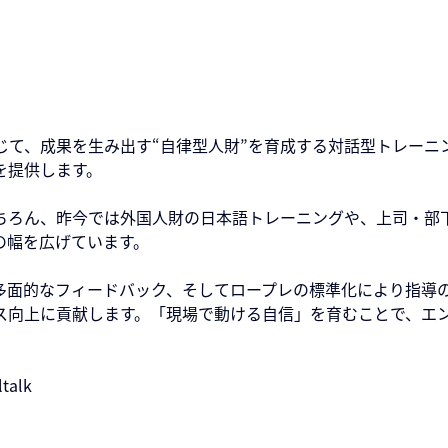
ロープレを通じて、成果を生み出す“自律型人財”を育成する対話型ト
を提供します。
ちろん、昨今では外国人財の日本語トレーニングや、上司・部
の幅を広げています。
る多面的なフィードバック、そしてロープレの標準化により指導
ス向上に貢献します。「現場で動ける自信」を育むことで、エ
ltalk