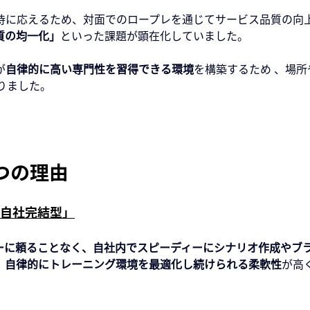
待に応えるため、対面でのロープレを通じてサービス品質の向
質の均一化」
といった課題が顕在化していました。
が
自律的に高い専門性を習得できる環境
を構築するため 、場
に至りました。
た3つの理由
「自社完結型」
ーに頼ることなく、自社内でスピーディーにシナリオ作成やブ
、自律的にトレーニング環境を最適化し続けられる柔軟性
が高