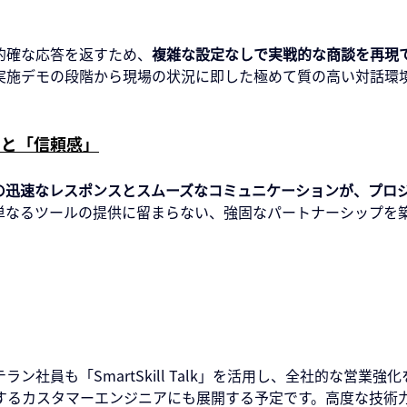
的確な応答を返すため、
複雑な設定なしで実戦的な商談を再現
実施デモの段階から現場の状況に即した極めて質の高い対話環
」と「信頼感」
の迅速なレスポンスとスムーズなコミュニケーションが、プロ
単なるツールの提供に留まらない、強固なパートナーシップを
社員も「SmartSkill Talk」を活用し、全社的な営業強
するカスタマーエンジニアにも展開する予定です。高度な技術力