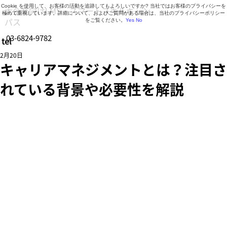
Cookie を使用して、お客様の活動を追跡してもよろしいですか? 当社ではお客様のプライバシーを
大企業向けLMS・スマートスキルキャン
極めて重視しています。詳細について、およびご質問がある場合は、当社のプライバシーポリシー
パス
をご覧ください。
Yes
No
03-6824-9782
tel
営業時間 9:30～18:30（月曜日～金曜日）
2月20日
キャリアマネジメントとは？注目さ
れている背景や必要性を解説