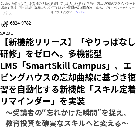
Cookie を使用して、お客様の活動を追跡してもよろしいですか? 当社ではお客様のプライバシーを
大企業向けLMS・スマートスキルキャン
極めて重視しています。詳細について、およびご質問がある場合は、当社のプライバシーポリシー
パス
をご覧ください。
Yes
No
03-6824-9782
tel
営業時間 9:30～18:30（月曜日～金曜日）
5月28日
【新機能リリース】「やりっぱなし
研修」をゼロへ。多機能型
LMS「SmartSkill Campus」、エ
ビングハウスの忘却曲線に基づき復
習を自動化する新機能「スキル定着
リマインダー」を実装
〜受講者の“忘れかけた瞬間”を捉え、
教育投資を確実なスキルへと変える〜