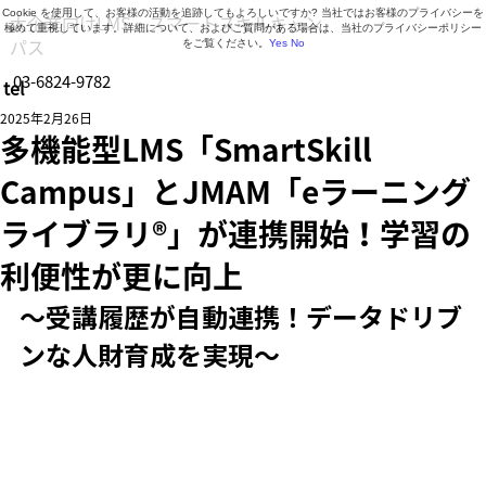
Cookie を使用して、お客様の活動を追跡してもよろしいですか? 当社ではお客様のプライバシーを
大企業向けLMS・スマートスキルキャン
極めて重視しています。詳細について、およびご質問がある場合は、当社のプライバシーポリシー
パス
をご覧ください。
Yes
No
03-6824-9782
tel
営業時間 9:30～18:30（月曜日～金曜日）
2025年2月26日
多機能型LMS「SmartSkill
Campus」とJMAM「eラーニング
ライブラリ®」が連携開始！学習の
利便性が更に向上
～受講履歴が自動連携！データドリブ
ンな人財育成を実現～