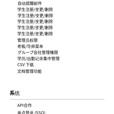
自动提醒邮件
学生注册/变更/删除
学生注册/变更/删除
学生注册/变更/删除
学生注册/变更/删除
学生注册/变更/删除
管理员权限
老板/导师菜单
グループ会社管理権限
学历/出勤记录集中管理
CSV 下载
文档管理功能
系统
API合作
单点登录 (SSO)