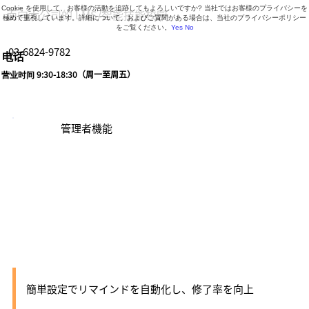
Cookie を使用して、お客様の活動を追跡してもよろしいですか? 当社ではお客様のプライバシーを
面向大公司的 LMS/智能技能校园
極めて重視しています。詳細について、およびご質問がある場合は、当社のプライバシーポリシー
をご覧ください。
Yes
No
03-6824-9782
电话
营业时间 9:30-18:30（周一至周五）
管理者機能
講座自動リマイン
ド
簡単設定でリマインドを自動化し、修了率を向上