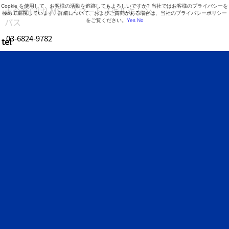
Cookie を使用して、お客様の活動を追跡してもよろしいですか? 当社ではお客様のプライバシーを
大企業向けLMS・スマートスキルキャン
極めて重視しています。詳細について、およびご質問がある場合は、当社のプライバシーポリシー
パス
をご覧ください。
Yes
No
03-6824-9782
tel
営業時間 9:30～18:30（月曜日～金曜日）