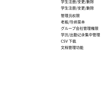
学生注册/变更/删除
学生注册/变更/删除
管理员权限
老板/导师菜单
グループ会社管理権限
学历/出勤记录集中管理
CSV 下载
文档管理功能