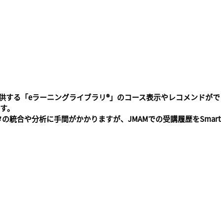
にJMAMが提供する「eラーニングライブラリ®」のコース表示やレコメン
です。
合や分析に手間がかかりますが、JMAMでの受講履歴をSmartSki
。