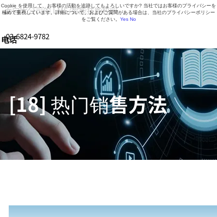
Cookie を使用して、お客様の活動を追跡してもよろしいですか? 当社ではお客様のプライバシーを
面向大公司的 LMS/智能技能校园
極めて重視しています。詳細について、およびご質問がある場合は、当社のプライバシーポリシー
をご覧ください。
Yes
No
03-6824-9782
电话
营业时间 9:30-18:30（周一至周五）
[18] 热门销售方法