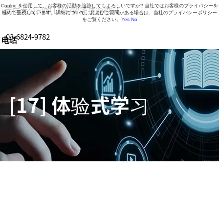
Cookie を使用して、お客様の活動を追跡してもよろしいですか? 当社ではお客様のプライバシーを
面向大公司的 LMS/智能技能校园
極めて重視しています。詳細について、およびご質問がある場合は、当社のプライバシーポリシー
をご覧ください。
Yes
No
03-6824-9782
电话
营业时间 9:30-18:30（周一至周五）
[17] 体验式学习