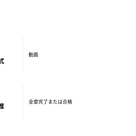
動画
式
全章完了または合格
准