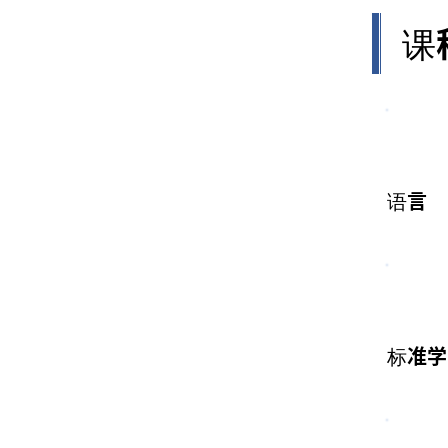
课
语言
标准学