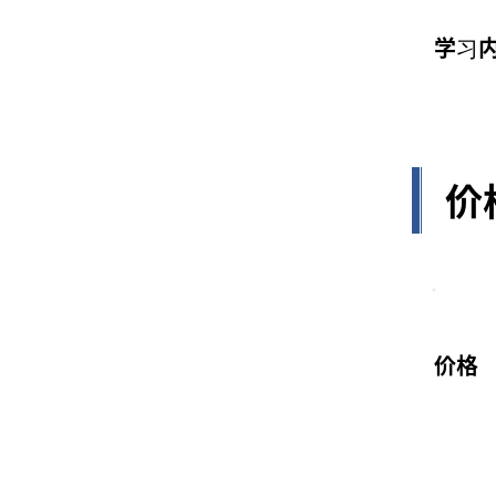
学习
价
价格