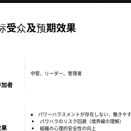
标受众及预期效果
中堅、リーダー、管理者
参加者
●　パワーハラスメントが存在しない、働きや
パワハラのリスク回避（境界線の理解）
效果
組織の心理的安全性の向上