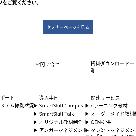
ジをご覧ください。
セミナーページを見る
資料ダウンロード一
お問い合せ
覧
サポート
​導入事例
関連サービス
 システム稼働状況
▶​ SmartSkill Campus
▶ ︎eラーニング教材
▶​ SmartSkill Talk
▶ ︎オーダーメイド教材
▶​ オリジナル教材制作
▶ OEM提供
▶​ アンガーマネジメント
▶ ︎タレントマネジメ