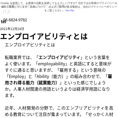
Cookie を使用して、お客様の活動を追跡してもよろしいですか? 当社ではお客様のプライバシーを
大企業向けLMS・スマートスキルキャン
極めて重視しています。詳細について、およびご質問がある場合は、当社のプライバシーポリシー
パス
をご覧ください。
Yes
No
03-6824-9782
tel
営業時間 9:30～18:30（月曜日～金曜日）
2021年12月24日
エンプロイアビリティとは
エンプロイアビリティとは
転職業界では、「
エンプロイアビリティ
」という言葉を
よく使います。「employability」と英語にすると意味が
すぐに通ると思いますが、「雇用する」という意味の
「Employ」と「Ability（能力）」の組み合わせで、「
雇
用され得る能力（就業能力）
」といった感じでしょう
か。人事人材関連の用語というよりは経済学用語になり
ます。
近年、人材開発の分野で、このエンプリアビリティを高
める教育について注目が集まっています。「せっかく人材