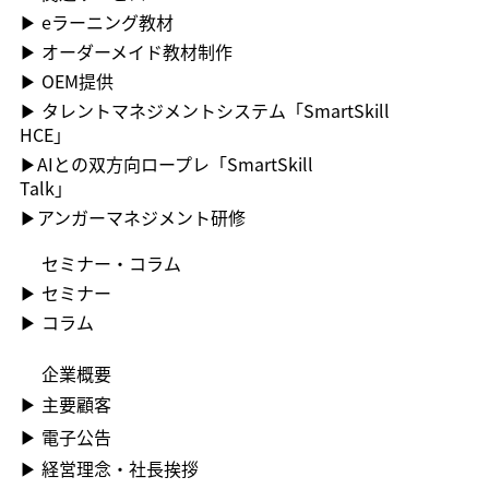
▶ ︎eラーニング教材
▶ ︎オーダーメイド教材制作
▶ OEM提供
▶ ︎タレントマネジメントシステム「SmartSkill
HCE」
▶AIとの双方向ロープレ「SmartSkill
Talk」
​▶アンガーマネジメント研修
セミナー・コラム
▶ ︎セミナー
▶ コラム
企業概要
▶ ︎主要顧客
▶ ︎電子公告
▶ ︎︎経営理念・社長挨拶