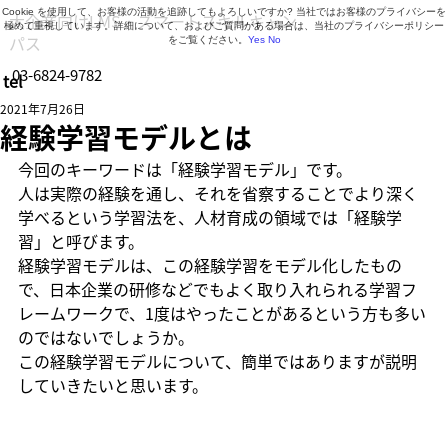
Cookie を使用して、お客様の活動を追跡してもよろしいですか? 当社ではお客様のプライバシーを
大企業向けLMS・スマートスキルキャン
極めて重視しています。詳細について、およびご質問がある場合は、当社のプライバシーポリシー
パス
をご覧ください。
Yes
No
03-6824-9782
tel
営業時間 9:30～18:30（月曜日～金曜日）
2021年7月26日
経験学習モデルとは
今回のキーワードは「経験学習モデル」です。
人は実際の経験を通し、それを省察することでより深く
学べるという学習法を、人材育成の領域では「経験学
習」と呼びます。
経験学習モデルは、この経験学習をモデル化したもの
で、日本企業の研修などでもよく取り入れられる学習フ
レームワークで、1度はやったことがあるという方も多い
のではないでしょうか。
この経験学習モデルについて、簡単ではありますが説明
していきたいと思います。