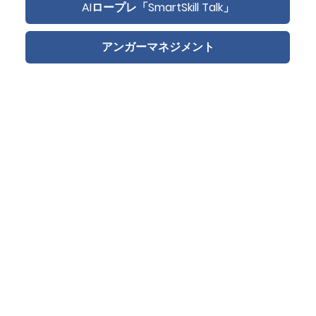
AIロープレ「SmartSkill Talk」
アンガーマネジメント
Case Study