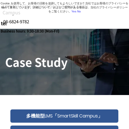
Cookie を使用して、お客様の活動を追跡してもよろしいですか? 当社ではお客様のプライバシーを
LMS for large corporations, Smart Skills
極めて重視しています。詳細について、およびご質問がある場合は、当社のプライバシーポリシー
Campus
をご覧ください。
Yes
No
03-6824-9782
tel
Business hours: 9:30-18:30 (Mon-Fri)
Case Study
多機能型LMS「SmartSkill Campus」