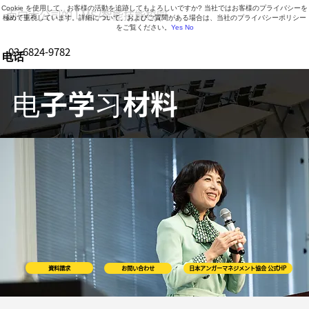
Cookie を使用して、お客様の活動を追跡してもよろしいですか? 当社ではお客様のプライバシーを
面向大公司的 LMS/智能技能校园
極めて重視しています。詳細について、およびご質問がある場合は、当社のプライバシーポリシー
をご覧ください。
Yes
No
03-6824-9782
电话
营业时间 9:30-18:30（周一至周五）
电子学习材料
資料請求
お問い合わせ
日本アンガーマネジメント協会 公式HP