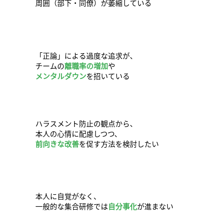
周囲（部下・同僚）が萎縮している
「正論」による過度な追求が、
チームの
離職率の増加
や
メンタルダウン
を招いている
ハラスメント防止の観点から、
本人の心情に配慮しつつ、
前向きな改善
を促す方法を検討したい
本人に自覚がなく、
一般的な集合研修では
自分事化
が進まない