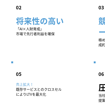
​02
​03
将来性の高い
「AI×人財育成」
市場で先行者利益を確保
極
成
​05
​06
売上拡大！
既存サービスとのクロスセル
によりLTVを最大化
当
提