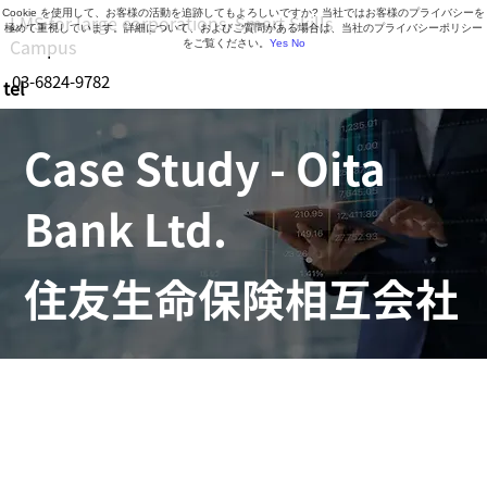
Cookie を使用して、お客様の活動を追跡してもよろしいですか? 当社ではお客様のプライバシーを
LMS for large corporations, Smart Skills
極めて重視しています。詳細について、およびご質問がある場合は、当社のプライバシーポリシー
Campus
をご覧ください。
Yes
No
03-6824-9782
tel
Business hours: 9:30-18:30 (Mon-Fri)
Case Study - Oita
Bank Ltd.
住友生命保険相互会社