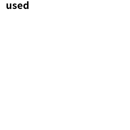
used
住友生命保険相互会社
C
ウェルビーイングに貢
献する「なくてはなら
ない保険会社グルー
プ」の実現に向けた人
財共育