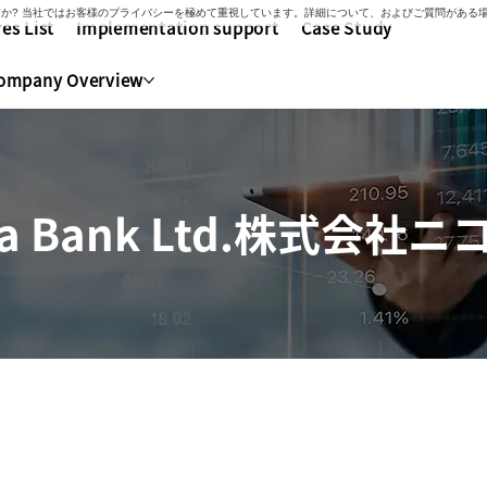
いですか? 当社ではお客様のプライバシーを極めて重視しています。詳細について、およびご質問があ
es List
Implementation support
Case Study
ompany Overview
a Bank Ltd.
株式会社ニ
ase Study - Oita Bank L